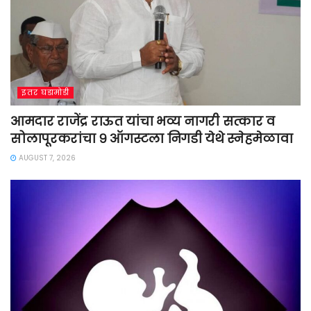
इतर घडामोडी
आमदार राजेंद्र राऊत यांचा भव्य नागरी सत्कार व
सोलापूरकरांचा ९ ऑगस्टला निगडी येथे स्नेहमेळावा
AUGUST 7, 2026