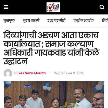
मुखपृष्ठ
मुख्य बातमी
इतर घडामोडी
लाईफ स्टाईल
सिटी
दिव्यांगाची अडचण आता एकाच
कार्यालयात ; समाज कल्याण
अधिकारी गायकवाड यांनी केले
उद्घाटन
by
Yes News Marathi
September 3, 2025