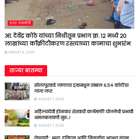
इतर घडामोडी
आ. देवेंद्र कोठे यांच्या निधीतून प्रभाग क्र. १२ मध्ये २०
लाखांच्या काँक्रीटीकरण रस्त्याच्या कामाचा शुभारंभ
AUGUST 6, 2026
ताज्या बातम्या
सोलापूरकडे जाणाऱ्या ट्रकमधून तब्बल ६.५४ कोटींचा
गांजा जप्त
AUGUST 7, 2026
अहिल्यादेवी होळकर शेतकरी कर्जमाफी योजनेची प्रभावी
अंमलबजावणी सुरू..!
AUGUST 7, 2026
लेण्याद्री : श्रद्धा, इतिहास आणि निसर्गाचा अद्भुत संगम