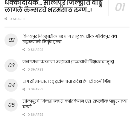
धक्कादायक… सोलापूर जिल्ह्यात वाढू
लागले कॅन्सरचे भरमसाठ रुग्ण…!
0 SHARES
विजयपूर जिल्ह्यातील चडचाण तालुक्यातील गोविंदपूर येथे
सहाजणांची निर्घृण हत्या
0 SHARES
जनगणना करताना उन्हाच्या झटक्याने शिक्षकाचा मृत्यू
0 SHARES
सण सौभाग्याचा : वृक्षरोपणाचा संदेश देणारी वटपौर्णिमा
0 SHARES
सोलापूरचे जिल्हाधिकारी कार्तिकेयन एस. सपत्नीक पांडुरंगाच्या
चरणी
0 SHARES