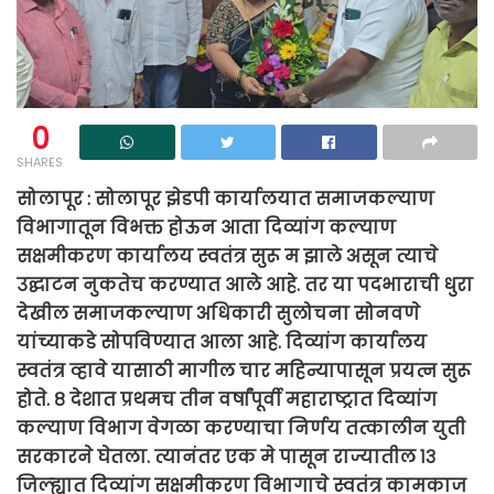
0
SHARES
सोलापूर : सोलापूर झेडपी कार्यालयात समाजकल्याण
विभागातून विभक्त होऊन आता दिव्यांग कल्याण
सक्षमीकरण कार्यालय स्वतंत्र सुरू म झाले असून त्याचे
उद्घाटन नुकतेच करण्यात आले आहे. तर या पदभाराची धुरा
देखील समाजकल्याण अधिकारी सुलोचना सोनवणे
यांच्याकडे सोपविण्यात आला आहे. दिव्यांग कार्यालय
स्वतंत्र व्हावे यासाठी मागील चार महिन्यापासून प्रयत्न सुरू
होते. ८ देशात प्रथमच तीन वर्षांपूर्वी महाराष्ट्रात दिव्यांग
कल्याण विभाग वेगळा करण्याचा निर्णय तत्कालीन युती
सरकारने घेतला. त्यानंतर एक मे पासून राज्यातील १३
जिल्ह्यात दिव्यांग सक्षमीकरण विभागाचे स्वतंत्र कामकाज