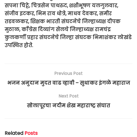
सपना चिट्टे, चित्रसेन पाथरुट, शशीभूषण यलगुलवार,
संजीव इटकर, भिम राव धोत्रे, माधव देवकर, समीर
तडवळकर, शिक्षक भारती संघटनेचे जिल्हाध्यक्ष दीपक
मुठाळ, काँग्रेस दिव्यांग सेलचे जिल्हाध्यक्ष रामचंद्र
कुलकर्णी प्रहार संघटनेचे जिल्हा संघटक भिमाशंकर लोखंडे
उपस्थित होते.
Previous Post
भजन अनुदान मुदत वाढ व्हावी – सुधाकर इंगळे महाराज
Next Post
सोलापूरचा नदीम शेख महाराष्ट्र संघात
Related
Posts