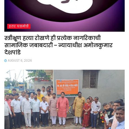
इतर घडामोडी
स्त्रीभ्रूण हत्या रोखणे ही प्रत्येक नागरिकाची
सामाजिक जबाबदारी – न्यायाधीश अमोलकुमार
देशपांडे
AUGUST 6, 2026