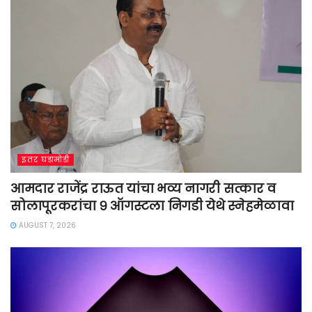
इतर घडामोडी
आमदार राजेंद्र राऊत यांचा भव्य नागरी सत्कार व
सोलापूरकरांचा ९ ऑगस्टला निगडी येथे स्नेहमेळावा
AUGUST 7, 2026