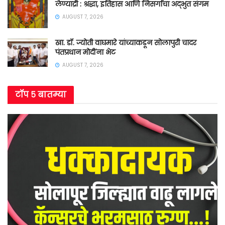
लेण्याद्री : श्रद्धा, इतिहास आणि निसर्गाचा अद्भुत संगम
AUGUST 7, 2026
खा. डॉ. ज्योती वाघमारे यांच्याकडून सोलापुरी चादर
पंतप्रधान मोदींना भेट
AUGUST 7, 2026
टॉप ५ बातम्या