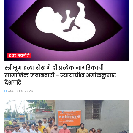
इतर घडामोडी
स्त्रीभ्रूण हत्या रोखणे ही प्रत्येक नागरिकाची
सामाजिक जबाबदारी – न्यायाधीश अमोलकुमार
देशपांडे
AUGUST 6, 2026