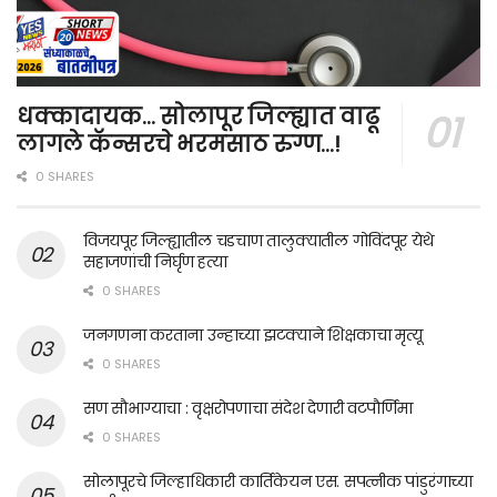
धक्कादायक… सोलापूर जिल्ह्यात वाढू
लागले कॅन्सरचे भरमसाठ रुग्ण…!
0 SHARES
विजयपूर जिल्ह्यातील चडचाण तालुक्यातील गोविंदपूर येथे
सहाजणांची निर्घृण हत्या
0 SHARES
जनगणना करताना उन्हाच्या झटक्याने शिक्षकाचा मृत्यू
0 SHARES
सण सौभाग्याचा : वृक्षरोपणाचा संदेश देणारी वटपौर्णिमा
0 SHARES
सोलापूरचे जिल्हाधिकारी कार्तिकेयन एस. सपत्नीक पांडुरंगाच्या