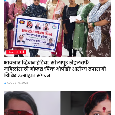
मुख्य बातमी
भावसार व्हिजन इंडिया, सोलापूर सेंट्रलतर्फे
महिलांसाठी मोफत ‘पिंक ओपीडी’ आरोग्य तपासणी
शिबिर उत्साहात संपन्न
AUGUST 6, 2026