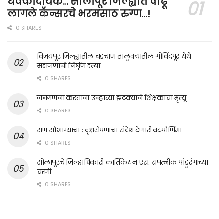
धक्कादायक… सोलापूर जिल्ह्यात वाढू
लागले कॅन्सरचे भरमसाठ रुग्ण…!
0 SHARES
विजयपूर जिल्ह्यातील चडचाण तालुक्यातील गोविंदपूर येथे
सहाजणांची निर्घृण हत्या
0 SHARES
जनगणना करताना उन्हाच्या झटक्याने शिक्षकाचा मृत्यू
0 SHARES
सण सौभाग्याचा : वृक्षरोपणाचा संदेश देणारी वटपौर्णिमा
0 SHARES
सोलापूरचे जिल्हाधिकारी कार्तिकेयन एस. सपत्नीक पांडुरंगाच्या
चरणी
0 SHARES