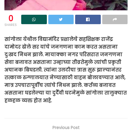
0
SHARES
सांगोला येथील विद्यामंदिर प्रशालेचे सहशिक्षक राजेंद्र
दामोदर ढोले सर यांचे जनगणना काम करत असताना
दुःखद निधन झाले. मायाक्का नगर परिसरात जनगणना
सेवा बजावत असताना उन्हाच्या तीव्रतेमुळे त्यांची प्रकृती
अचानक बिघडली. त्यांना उलटीचा त्रास सुरू झाल्यानंतर
तत्काळ रुग्णालयात नेण्यासाठी वाहन बोलावण्यात आले,
मात्र उपचारापूर्वीच त्यांचे निधन झाले.
कर्तव्य बजावत
असताना घडलेल्या या दुर्दैवी घटनेमुळे सांगोला तालुक्यात
हळहळ व्यक्त होत आहे.
Previous Post