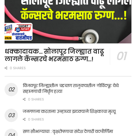
धक्कादायक… सोलापूर जिल्ह्यात वाढू
लागले कॅन्सरचे भरमसाठ रुग्ण…!
0 SHARES
विजयपूर जिल्ह्यातील चडचाण तालुक्यातील गोविंदपूर येथे
सहाजणांची निर्घृण हत्या
0 SHARES
जनगणना करताना उन्हाच्या झटक्याने शिक्षकाचा मृत्यू
0 SHARES
सण सौभाग्याचा : वृक्षरोपणाचा संदेश देणारी वटपौर्णिमा