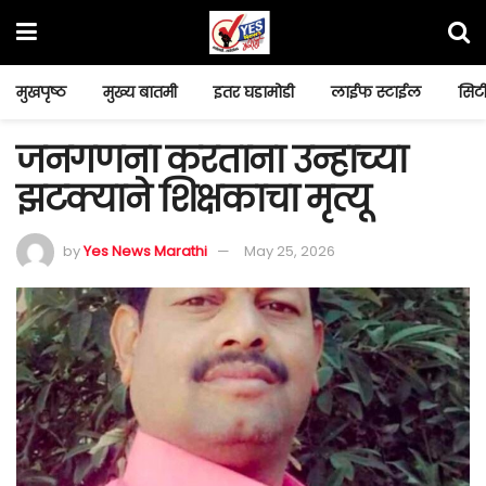
मुखपृष्ठ
मुख्य बातमी
इतर घडामोडी
लाईफ स्टाईल
सिटी
जनगणना करताना उन्हाच्या
झटक्याने शिक्षकाचा मृत्यू
by
Yes News Marathi
May 25, 2026