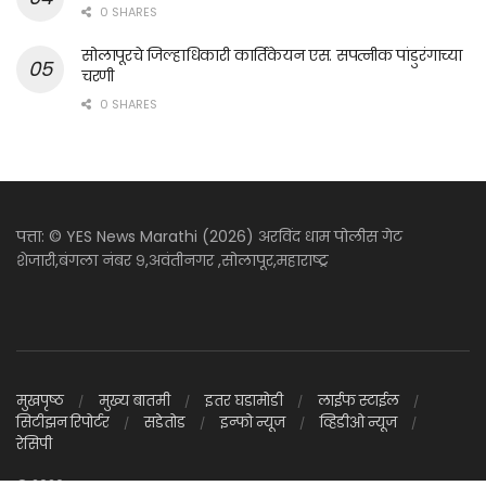
0 SHARES
सोलापूरचे जिल्हाधिकारी कार्तिकेयन एस. सपत्नीक पांडुरंगाच्या
चरणी
0 SHARES
पत्ता: © YES News Marathi (2026) अरविंद धाम पोलीस गेट
शेजारी,बंगला नंबर ९,अवंतीनगर ,सोलापूर,महाराष्ट्र
मुखपृष्ठ
मुख्य बातमी
इतर घडामोडी
लाईफ स्टाईल
सिटीझन रिपोर्टर
सडेतोड
इन्फो न्यूज
व्हिडीओ न्यूज
रेसिपी
© 2026