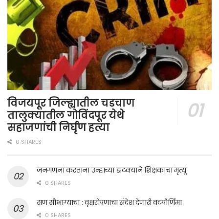
विजयपूर जिल्ह्यातील चडचाण
तालुक्यातील गोविंदपूर येथे
सहाजणांची निर्घृण हत्या
0 SHARES
जनगणना करताना उन्हाच्या झटक्याने शिक्षकाचा मृत्यू
0 SHARES
सण सौभाग्याचा : वृक्षरोपणाचा संदेश देणारी वटपौर्णिमा
0 SHARES