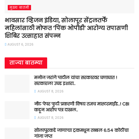
मुख्य बातमी
भावसार व्हिजन इंडिया, सोलापूर सेंट्रलतर्फे
महिलांसाठी मोफत ‘पिंक ओपीडी’ आरोग्य तपासणी
शिबिर उत्साहात संपन्न
AUGUST 6, 2026
ताज्या बातम्या
मनोज जरांगे पाटील यांचा सरकारवर घणाघात !
सरकारला उघड इशारा..
AUGUST 8, 2026
नीट पेपर फुटी प्रकरणी विषय तज्ञच मास्टरमाईंड..! CBI
कडून आरोप पत्र दाखल..
AUGUST 8, 2026
सोलापूरकडे जाणाऱ्या ट्रकमधून तब्बल ६.५४ कोटींचा
गांजा जप्त