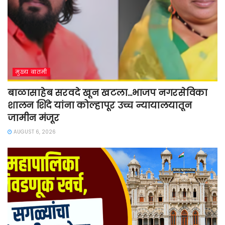
मुख्य बातमी
बाळासाहेब सरवदे खून खटला…भाजप नगरसेविका
शालन शिंदे यांना कोल्हापूर उच्च न्यायालयातून
जामीन मंजूर
AUGUST 6, 2026