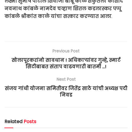
लक्ष्मी सुभाष पाटील शिवाजी बाबू काळे शकुंतला काशीद
नवनाथ कांबळे नामदेव चव्हाण शितल कडलास्कर पप्पू
कांबळे श्रीकांत काळे यांचा सत्कार करण्यात आला
.
Previous Post
सोलापूरकरांनो सावधान ! अधिकाऱ्यांवर गुन्हे, स्मार्ट
सिटीबाबत संताप वाढवणारी बातमी …!
Next Post
संजय गांधी योजना समितीवर जितेंद्र साठे यांची अध्यक्ष पदी
निवड
Related
Posts