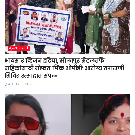
मुख्य बातमी
भावसार व्हिजन इंडिया, सोलापूर सेंट्रलतर्फे
महिलांसाठी मोफत ‘पिंक ओपीडी’ आरोग्य तपासणी
शिबिर उत्साहात संपन्न
AUGUST 6, 2026