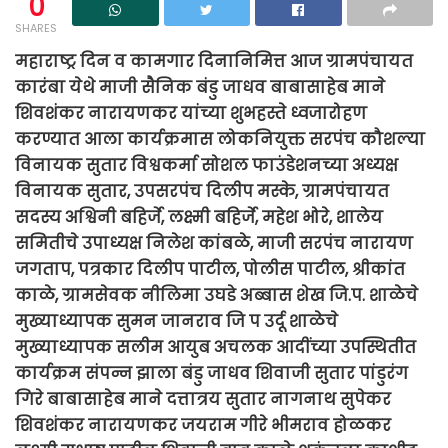
0
SHARES
महाराष्ट्र दिन व कामगार दिनानिमित्त आज ग्रामपंचायत
कारंबा येथे माजी सैनिक बंडु जाधव बाबासाहेब माने
शिवशंकर नारायणकर यांच्या शुभहस्ते ध्वजारोहण
करण्यात आला कार्यक्रमास लोकनियुक्त सरपंच कौशल्या
विनायक सुतार विश्वकर्मा सोशल फाउंडेशनच्या अध्यक्ष
विनायक सुतार, उपसरपंच दिलीप मस्के, ग्रामपंचायत
सदस्य अश्विनी बहिर्जे, लक्ष्मी बहिर्जे, महेश भोरे, शालेय
समितीचे उपाध्यक्ष निलेश कांबळे, माजी सरपंच नारायण
जगताप, पत्रकार दिलीप पाटील, पोलीस पाटील, श्रीकांत
काळे, ग्रामसेवक नीलिमा उघडे अब्बास शेख जि.प. शाळेचे
मुख्याध्यापक सुमन जानराव जि प उर्दू शाळेचे
मुख्याध्यापक सलीम आयुब अचलक आदींच्या उपस्थितीत
कार्यक्रम संपन्न झाला बंडु जाधव शिवाजी सुतार पांडुरंग
गिरे बाबासाहेब माने दत्तात्रय सुतार नागनाथ सुपेकर
शिवशंकर नारायणकर जयराम गीरे भीमराव होळकर