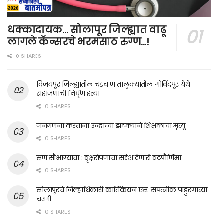
धक्कादायक… सोलापूर जिल्ह्यात वाढू
लागले कॅन्सरचे भरमसाठ रुग्ण…!
0 SHARES
विजयपूर जिल्ह्यातील चडचाण तालुक्यातील गोविंदपूर येथे
सहाजणांची निर्घृण हत्या
0 SHARES
जनगणना करताना उन्हाच्या झटक्याने शिक्षकाचा मृत्यू
0 SHARES
सण सौभाग्याचा : वृक्षरोपणाचा संदेश देणारी वटपौर्णिमा
0 SHARES
सोलापूरचे जिल्हाधिकारी कार्तिकेयन एस. सपत्नीक पांडुरंगाच्या
चरणी
0 SHARES