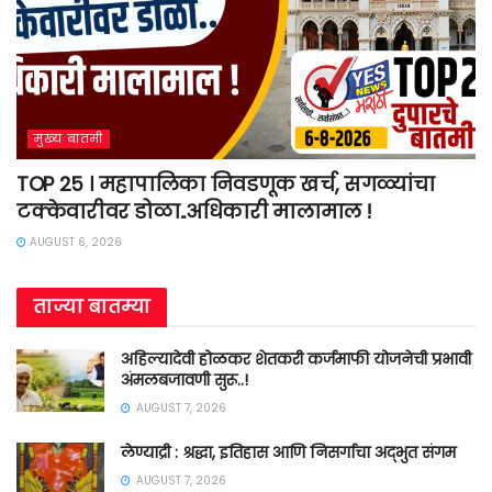
मुख्य बातमी
TOP 25 । महापालिका निवडणूक खर्च, सगळ्यांचा
टक्केवारीवर डोळा..अधिकारी मालामाल !
AUGUST 6, 2026
ताज्या बातम्या
अहिल्यादेवी होळकर शेतकरी कर्जमाफी योजनेची प्रभावी
अंमलबजावणी सुरू..!
AUGUST 7, 2026
लेण्याद्री : श्रद्धा, इतिहास आणि निसर्गाचा अद्भुत संगम
AUGUST 7, 2026