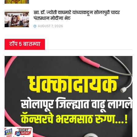
खा. डॉ. ज्योती वाघमारे यांच्याकडून सोलापुरी चादर
पंतप्रधान मोदींना भेट
AUGUST 7, 2026
टॉप ५ बातम्या