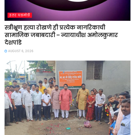
इतर घडामोडी
स्त्रीभ्रूण हत्या रोखणे ही प्रत्येक नागरिकाची
सामाजिक जबाबदारी – न्यायाधीश अमोलकुमार
देशपांडे
AUGUST 6, 2026