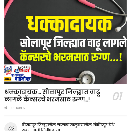
धक्कादायक… सोलापूर जिल्ह्यात वाढू
लागले कॅन्सरचे भरमसाठ रुग्ण…!
0 SHARES
विजयपूर जिल्ह्यातील चडचाण तालुक्यातील गोविंदपूर येथे
सहाजणांची निर्घृण हत्या