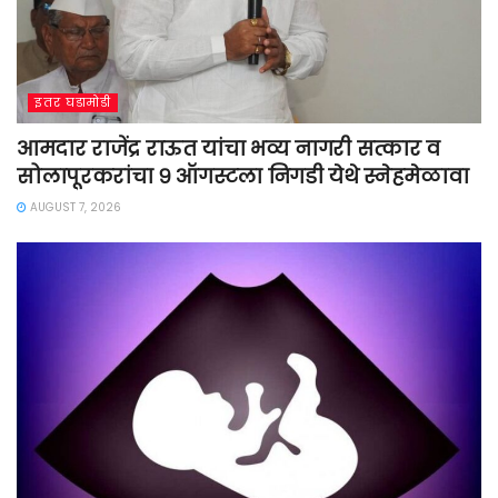
इतर घडामोडी
आमदार राजेंद्र राऊत यांचा भव्य नागरी सत्कार व
सोलापूरकरांचा ९ ऑगस्टला निगडी येथे स्नेहमेळावा
AUGUST 7, 2026