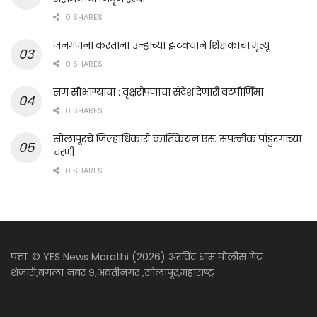
0 SHARES
जनगणना करताना उन्हाच्या झटक्याने शिक्षकाचा मृत्यू
0 SHARES
सण सौभाग्याचा : वृक्षरोपणाचा संदेश देणारी वटपौर्णिमा
0 SHARES
सोलापूरचे जिल्हाधिकारी कार्तिकेयन एस. सपत्नीक पांडुरंगाच्या
चरणी
0 SHARES
पत्ता: © YES News Marathi (2026) अरविंद धाम पोलीस गेट
शेजारी,बंगला नंबर ९,अवंतीनगर ,सोलापूर,महाराष्ट्र