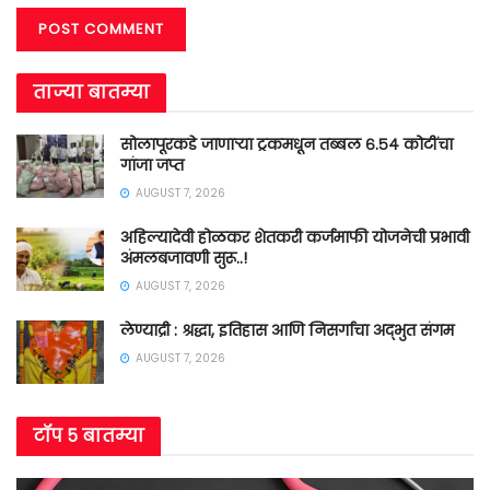
ताज्या बातम्या
सोलापूरकडे जाणाऱ्या ट्रकमधून तब्बल ६.५४ कोटींचा
गांजा जप्त
AUGUST 7, 2026
अहिल्यादेवी होळकर शेतकरी कर्जमाफी योजनेची प्रभावी
अंमलबजावणी सुरू..!
AUGUST 7, 2026
लेण्याद्री : श्रद्धा, इतिहास आणि निसर्गाचा अद्भुत संगम
AUGUST 7, 2026
टॉप ५ बातम्या