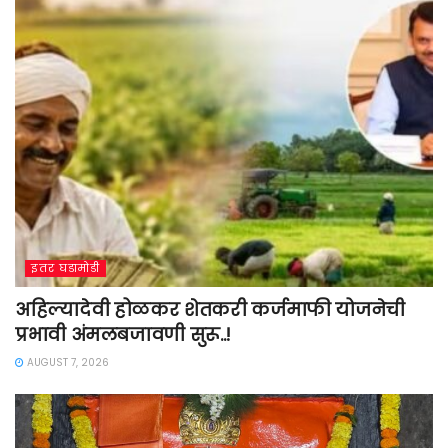
इतर घडामोडी
अहिल्यादेवी होळकर शेतकरी कर्जमाफी योजनेची
प्रभावी अंमलबजावणी सुरू..!
AUGUST 7, 2026