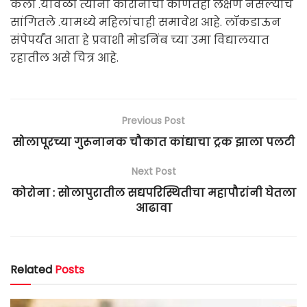
केली .यावेळी त्यांना कोरोनाची कोणतेही लक्षणे नसल्याचे
सांगितले .यामध्ये महिलांचाही समावेश आहे. लॉकडाऊन
संपेपर्यंत आता हे प्रवाशी मोडनिंब च्या उमा विद्यालयात
रहातील असे चित्र आहे.
Previous Post
सोलापूरच्या गुरूनानक चौकात कांद्याचा ट्रक झाला पलटी
Next Post
कोरोना : सोलापुरातील सद्यपरिस्थितीचा महापौरांनी घेतला
आढावा
Related
Posts