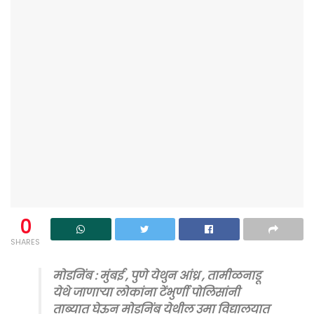
0
SHARES
मोडनिंब : मुंबई , पुणे येथुन आंध्र , तामीळनाडू
येथे जाणाऱ्या लोकांना टेंभुर्णी पोलिसांनी
ताब्यात घेऊन मोडनिंब येथील उमा विद्यालयात