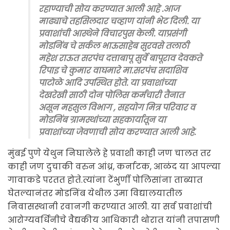
रहाण्याची सोय करण्यात आली आहे .आज
माढ्याचे तहसिलदार चव्हाण यांनी भेट दिली. या
प्रवाशांची आस्थेने विचारपुस केली. याप्रसंगी
मोडनिंब चे सर्कल भाऊसाहेब सुरवसे तलाठी
महेश राऊत सरपंच दत्ताबापू सुर्वे बापूराव देवकते
रिपाइ चे कुमार वाघमारे मा.सरपंच सदाशिव
पाटोळे आदि उपस्थित होते. या प्रवाशांच्या
देखरेखी साठी दोन पोलिस कर्मचारी तैनात
असून महसुल विभाग , सहयोग मित्र परिवार व
मोडनिंब ग्रामस्थांच्या सहकार्यातून या
प्रवाशांच्या जेवणाची सोय करण्यात आली आहे.
मुंबई पुणे येथुन निघालेले हे प्रवाशी काही जण चालत तर
काही जण दुचाकी वरुन आंध्र, कर्नाटक, आळंद या आपल्या
गावाकडे परतत होते.त्यांना टेंभुर्णी पोलिसांना ताब्यात
घेतल्यानंतर मोडनिंब येथील उमा विद्यालयातील
निवासस्थानी रवानगी करण्यात आली. या सर्व प्रवाशांची
आरोग्यवर्धिनीचे वैद्यकीय आधिकारी थोरात यांनी तपासणी