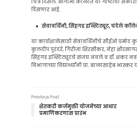
चित्र दिसले. आगामी काळात या गोष्टीचा सकारात
दिसणार आहे.
सेवावर्धिनी, सिंहगड इन्स्टिट्यूट, चंदेले कॉ
या कार्यशाळेसाठी सेवावर्धिनीचे सीईओ प्रमोद कु
कुलदीप पुरंदरे, गिरीजा शिरसीकर, नेहा क्षीरसा
सिंहगड इन्स्टिट्यूटचे संजय नवले व डॉ. शंकर नव
विभागाच्या विद्यार्थ्यांनी प्रा. बाळासाहेब भास्क
Previous Post
शेतकरी कर्जमुक्ती योजनेच्या आधार
प्रमाणिकरणास प्रारंभ