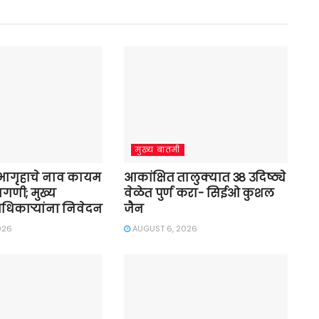
मुख्य बातमी
सभागृहाचे नाव कायम
आकांक्षित तालुक्यात 38 उदिष्ठ्ये
ागणी; मुख्य
वेळेत पुर्ण करा- सिईओ कुशल
अधिकाऱ्यांना निवेदन
जैन
026
AUGUST 6, 2026