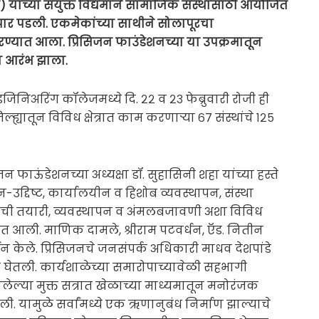
े) यांच्या संयुक्त विद्यमाने सामाजिक संस्थांसाठी आयोजित
त पार पडली. एकमेकांच्या साथीने सोलापूरचा
्यात आला. प्रिसिजन फाउंडेशनच्या या उपक्रमातून
ा आरंभ झाला.
जिनिअरिंग कॉलेजमध्ये दि. २२ व २३ फेब्रुवारी रोजी ही
्यातून विविध क्षेत्रात काम करणाऱ्या ६७ संस्थांचे १२५
न फाऊंडेशनच्या अध्यक्षा डॉ. सुहासिनी शहा यांच्या हस्ते
-उद्दिष्ट, कार्यालयीन व हिशोब व्यवस्थापन, संस्था
याची तयारी, व्यवस्थापन व अंमलबजावणी अशा विविध
्यात आली. माणिक दामले, श्रीराम पटवर्धन, ऍड. नितीन
्शन केले. प्रिसिजनचे जनसंपर्क अधिकारी माधव देशपांडे
त घेतली. कार्यशाळेच्या समारोपाच्यावेळी सहभागी
झालेल्या मुक्त सत्रात खेळाच्या माध्यमातून मनोरंजक
ी. यामुळे सर्वांमध्ये एक ऋणानुबंध निर्माण झाल्याचे