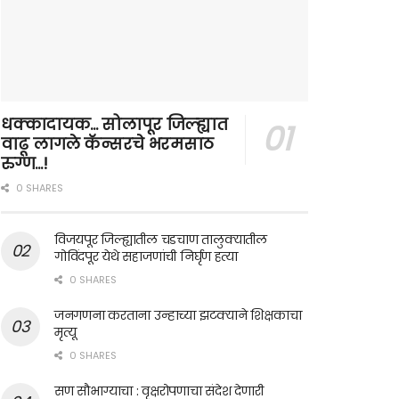
धक्कादायक… सोलापूर जिल्ह्यात
वाढू लागले कॅन्सरचे भरमसाठ
रुग्ण…!
0 SHARES
विजयपूर जिल्ह्यातील चडचाण तालुक्यातील
गोविंदपूर येथे सहाजणांची निर्घृण हत्या
0 SHARES
जनगणना करताना उन्हाच्या झटक्याने शिक्षकाचा
मृत्यू
0 SHARES
सण सौभाग्याचा : वृक्षरोपणाचा संदेश देणारी