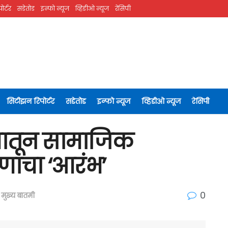
ोर्टर
सडेतोड
इन्फो न्यूज
व्हिडीओ न्यूज
रेसिपी
सिटीझन रिपोर्टर
सडेतोड
इन्फो न्यूज
व्हिडीओ न्यूज
रेसिपी
यमातून सामाजिक
रणाचा ‘आरंभ’
0
मुख्य बातमी