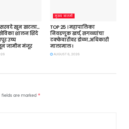
मुख्य बातमी
 सरवदे खून खटला…
TOP 25 । महापालिका
ेविका शालन शिंदे
निवडणूक खर्च, सगळ्यांचा
पूर उच्च
टक्केवारीवर डोळा..अधिकारी
ून जामीन मंजूर
मालामाल !
026
AUGUST 6, 2026
 fields are marked
*