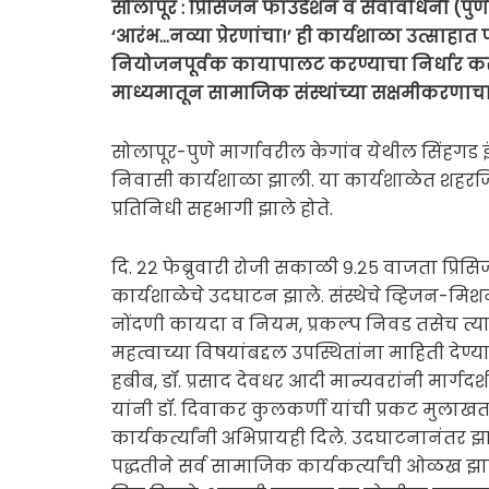
सोलापूर : प्रिसिजन फाउंडेशन व सेवावर्धिनी (पुण
‘आरंभ…नव्या प्रेरणांचा!’ ही कार्यशाळा उत्साहा
नियोजनपूर्वक कायापालट करण्याचा निर्धार करण
माध्यमातून सामाजिक संस्थांच्या सक्षमीकरणाच
सोलापूर-पुणे मार्गावरील केगांव येथील सिंहगड इं
निवासी कार्यशाळा झाली. या कार्यशाळेत शहरजिल्ह
प्रतिनिधी सहभागी झाले होते.
दि. २२ फेब्रुवारी रोजी सकाळी ९.२५ वाजता प्रिसिज
कार्यशाळेचे उदघाटन झाले. संस्थेचे व्हिजन-मिशन
नोंदणी कायदा व नियम, प्रकल्प निवड तसेच त्
महत्वाच्या विषयांबद्दल उपस्थितांना माहिती देण
हबीब, डॉ. प्रसाद देवधर आदी मान्यवरांनी मार्गदर
यांनी डॉ. दिवाकर कुलकर्णी यांची प्रकट मुलाख
कार्यकर्त्यांनी अभिप्रायही दिले. उदघाटनानंतर 
पद्धतीने सर्व सामाजिक कार्यकर्त्यांची ओळख झाल