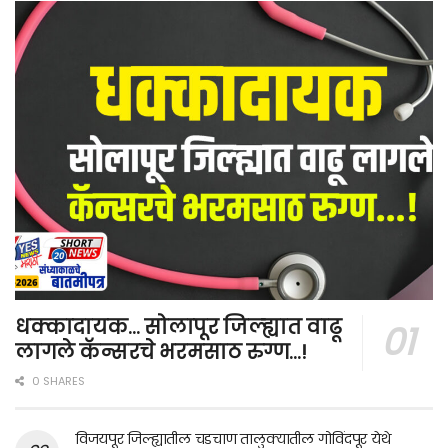
धक्कादायक… सोलापूर जिल्ह्यात वाढू
लागले कॅन्सरचे भरमसाठ रुग्ण…!
0 SHARES
विजयपूर जिल्ह्यातील चडचाण तालुक्यातील गोविंदपूर येथे