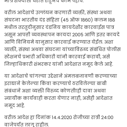
मात्र शक्यातो घरात राहूनच काम पहावे.
वरील आदेशाचे उल्लंघन करणारी व्यक्ती, संस्था अथवा
संघटना भारतीय दंड संहिता (45 ऑफ 1860) कलम 188
मधील तरतुदीनुसार दंडनिय कायदेशीर कारवाईस पात्र
असून आपत्ती व्यवस्थापन कायदा 2005 आणि इतर कायदे
आणि विनियमे यानुसार कारवाई करण्यात येईल. अशा
व्यक्ती, संस्था अथवा संघटना यांच्याविरुध्द संबंधित पोलीस
स्टेशनचे प्रभारी अधिकारी यांनी कारवाई करावी, असे
जिल्हाधिकारी शंभरकर यांनी आदेशात नमूद केले आहे.
या आदेशाचे चांगल्या उद्देशाने अंमलबजावणी करण्याच्या
इराद्याने केलेल्या किंवा करण्याचे ठरविलेल्या बाबी
संबंधाने अशा व्यक्ती विरुध्द कोणतीाही दावा अथवा
न्यायीक कार्यवाही करता येणार नाही, असेही आदेशात
नमूद आहे.
वरील आदेश हा दिनांक 14.4.2020 रोजीच्या रात्री 24:00
वाजेपर्यंत लागू राहील.