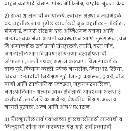
वाहन करणारे विभाग, पोस्ट ऑफिसेस, राष्ट्रीय सूचना केंद्र.
2) राज्य शासनाची कार्यालये, स्वायत्त संस्था व महामंडळे
बंद राहतील. मात्र पुढील कार्यालये सुरू राहतील: – पोलीस ,
होमगार्ड, नागरी संरक्षण दल, अग्निशमन यंत्रणा आणि
अत्यावश्यक सेवा, आपत्ती व्यवस्थापन आणि तुरुंग सेवा, वन
विभागाकडील सर्व प्राणी संग्रहालये, नर्सरी, वन्य जीव,
जंगलातील आग विझवणारी यंत्रणा, वृक्षारोपणाची
जोपासणा, गस्ती पथक, समाज कल्याण विभागाकडील
बाल गृहे, दिव्यांग व्यक्ती, ज्येष्ठ नागरीक, निराधार, स्त्रिया,
विधवा इत्यादींची निरीक्षण गृहे, जिल्हा प्रशासन, ट्रेझरी, वीज,
पाणी आणि सार्वजनिक स्वच्छता, महानगरपालिका,
नगरपालिका- अत्यावश्यक सेवेसाठी आवश्यक असणारे
कर्मचारी, सार्वजनिक आरोग्य, वैद्यकीय शिक्षण, अन्न व
नागरी पुरवठा, अन्न आणि औषध प्रशासन.
3) जिल्ह्यातील सर्व प्रवाशांच्या हालचालीसाठी राज्याची व
जिल्ह्याची सीमा बंद करण्यात येत आहे. सर्व प्रकारची