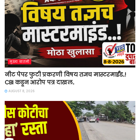
मुख्य बातमी
नीट पेपर फुटी प्रकरणी विषय तज्ञच मास्टरमाईंड..!
CBI कडून आरोप पत्र दाखल..
AUGUST 8, 2026