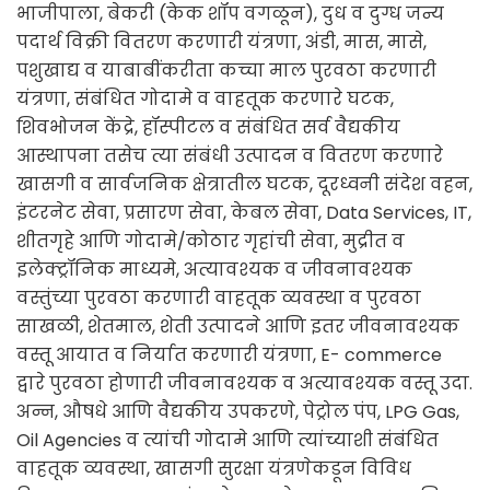
भाजीपाला, बेकरी (केक शॉप वगळून), दुध व दुग्ध जन्य
पदार्थ विक्री वितरण करणारी यंत्रणा, अंडी, मास, मासे,
पशुखाद्य व याबाबींकरीता कच्चा माल पुरवठा करणारी
यंत्रणा, संबंधित गोदामे व वाहतूक करणारे घटक,
शिवभोजन केंद्रे, हॉस्पीटल व संबंधित सर्व वैद्यकीय
आस्थापना तसेच त्या संबंधी उत्पादन व वितरण करणारे
खासगी व सार्वजनिक क्षेत्रातील घटक, दूरध्वनी संदेश वहन,
इंटरनेट सेवा, प्रसारण सेवा, केबल सेवा, Data Services, IT,
शीतगृहे आणि गोदामे/कोठार गृहांची सेवा, मुद्रीत व
इलेक्ट्रॉनिक माध्यमे, अत्यावश्यक व जीवनावश्यक
वस्तुंच्या पुरवठा करणारी वाहतूक व्यवस्था व पुरवठा
साखळी, शेतमाल, शेती उत्पादने आणि इतर जीवनावश्यक
वस्तू आयात व निर्यात करणारी यंत्रणा, E- commerce
द्वारे पुरवठा होणारी जीवनावश्यक व अत्यावश्यक वस्तू उदा.
अन्न, औषधे आणि वैद्यकीय उपकरणे, पेट्रोल पंप, LPG Gas,
Oil Agencies व त्यांची गोदामे आणि त्यांच्याशी संबंधित
वाहतूक व्यवस्था, खासगी सुरक्षा यंत्रणेकडून विविध