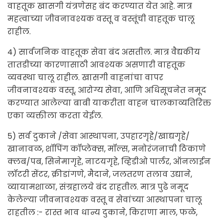
वाहतूक खासगी यंत्रणेसह बंद करण्यात येत आहे. मात्र
महत्वाच्या जीवनावश्यक वस्तू व वस्तूंची वाहतूक चालू
राहील.
4) सार्वजनिक वाहतूक सेवा बंद असतील. मात्र वैद्यकीय
तातडीच्या कारणासाठी आवश्यक असणारी वाहतूक
व्यवस्था चालू राहील. खासगी वाहनांचा वापर
जीवनावश्यक वस्तू, आरोग्य सेवा, आणि अधिसूचनेत नमूद
करण्यात आलेल्या बाबी याकरीता वाहन चालकाव्यतिरिक्त
एका व्यक्तीला करता येईल.
5) सर्व दुकाने /सेवा आस्थापना, उपहारगृहे/खाद्यगृहे/
खानावळ, शॉपिंग कॉप्लेक्स, मॉल्स, मनोरंजनाची ठिकाणे
क्लब/पब, सिनेमागृहे, नाटयगृहे, व्हिडीओ पार्लर, ऑनलाईन
लॉटरी सेंटर, क्रीडांगणे, मैदाने, जलतरण तलाव उद्याने,
व्यायामशाळा, संग्रहालये बंद राहतील. मात्र पुढे नमूद
केलेल्या जीवनावश्यक वस्तू व सेवांच्या आस्थापना चालू
राहतील :- रास्त भाव धान्य दुकाने, किराणा माल, फळे,