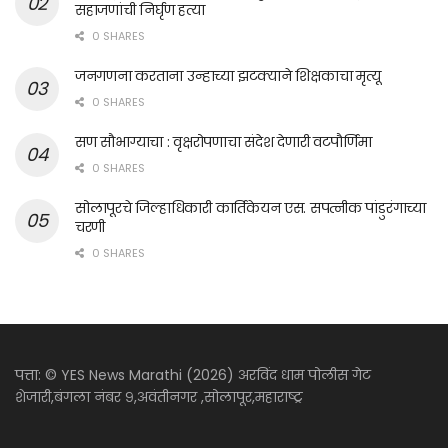
सहाजणांची निर्घृण हत्या
0 SHARES
जनगणना करताना उन्हाच्या झटक्याने शिक्षकाचा मृत्यू
0 SHARES
सण सौभाग्याचा : वृक्षरोपणाचा संदेश देणारी वटपौर्णिमा
0 SHARES
सोलापूरचे जिल्हाधिकारी कार्तिकेयन एस. सपत्नीक पांडुरंगाच्या
चरणी
0 SHARES
पत्ता: © YES News Marathi (2026) अरविंद धाम पोलीस गेट
शेजारी,बंगला नंबर ९,अवंतीनगर ,सोलापूर,महाराष्ट्र