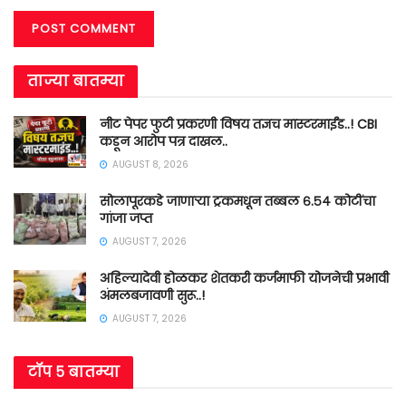
ताज्या बातम्या
नीट पेपर फुटी प्रकरणी विषय तज्ञच मास्टरमाईंड..! CBI
कडून आरोप पत्र दाखल..
AUGUST 8, 2026
सोलापूरकडे जाणाऱ्या ट्रकमधून तब्बल ६.५४ कोटींचा
गांजा जप्त
AUGUST 7, 2026
अहिल्यादेवी होळकर शेतकरी कर्जमाफी योजनेची प्रभावी
अंमलबजावणी सुरू..!
AUGUST 7, 2026
टॉप ५ बातम्या