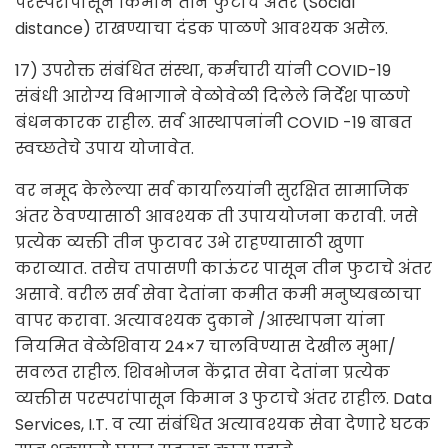
परस्परांपासून किमान तीन फुटाचे अंतर (Social
distance) राखण्याचा दंडक पाळणे आवश्यक असेल.
17) उपरोक्त संबंधित संस्था, कर्मचारी यांनी COVID-19
संबंधी आरोग्य विभागाने वेळोवेळी दिलेले निर्देश पाळणे
बंधनकारक राहील. सर्व आस्थापनांनी COVID -19 बाबत
स्वच्छतेचे उपाय योजावेत.
वर नमूद केलेल्या सर्व कार्यालयांनी सुरक्षित सामाजिक
अंतर ठेवण्यासाठी आवश्यक ती उपाययोजना करावी. जसे
प्रत्येक व्यक्ती तीन फुटावर उभे राहण्यासाठी खुणा
कराव्यात. तसेच तपासणी काऊंटर पासून तीन फुटाचे अंतर
असावे. वरील सर्व सेवा देतांना कमीत कमी मनुष्यबळाचा
वापर करावा. अत्यावश्यक दुकाने /आस्थापना यांना
नियमित वेळेशिवाय 24×7 चालविण्यास देखील मुभा/
सवलत राहील. शिवभोजन केंद्रात सेवा देतांना प्रत्येक
व्यक्तीस परस्परांपासून किमान 3 फुटाचे अंतर राहील. Data
Services, I.T. व त्या संबंधित अत्यावश्यक सेवा देणारे घटक