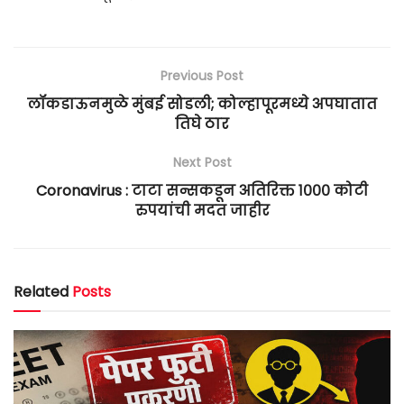
Previous Post
लॉकडाऊनमुळे मुंबई सोडली; कोल्हापूरमध्ये अपघातात
तिघे ठार
Next Post
Coronavirus : टाटा सन्सकडून अतिरिक्त १००० कोटी
रुपयांची मदत जाहीर
Related
Posts