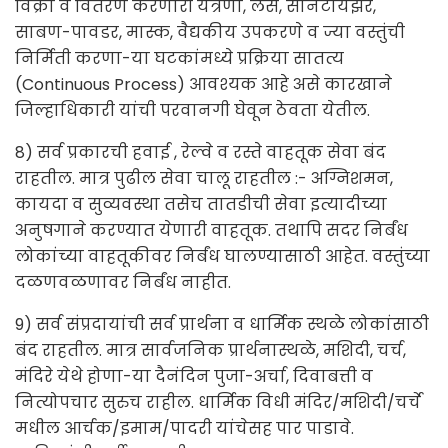
विक्री व वितरण करणारी यंत्रणा, लस, सॅनिटायझर,
साबण-पावडर, मास्क, वैद्यकीय उपकरणे व ज्या वस्तुंची
निर्मिती करणा-या घटकांमध्ये प्रक्रिया सातत्य
(Continuous Process) आवश्यक आहे असे कारखाने
जिल्हाधिकारी यांची परवानगी घेवून ठेवता येतील.
8) सर्व प्रकारची हवाई , रेल्वे व रस्ते वाहतूक सेवा बंद
राहतील. मात्र पुढील सेवा चालू राहतील :- अग्निशमन,
कायदा व सुव्यवस्था तसेच तातडीची सेवा इत्यादीच्या
अनुषगाने करण्यात येणारी वाहतूक. तथापि सदर निर्बंध
लोकांच्या वाहतूकीवर निर्बंध घालण्यासाठी आहेत. वस्तुंच्या
दळणवळणावर निर्बंध नाहीत.
9) सर्व संप्रदायांची सर्व प्रार्थना व धार्मिक स्थळे लोकांसाठी
बंद राहतील. मात्र सार्वजनिक प्रार्थनास्थळे, मशिदी, चर्च,
मंदिरे येथे होणा-या दैनंदिन पुजा-अर्चा, दिवाबत्ती व
नित्योपचार सुरुच राहील. धार्मिक विधी मंदिर/मशिदी/चर्चे
मधील आर्चक/इमाम/पादरी यांचेसह पार पाडावे.