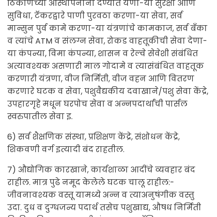
ठिकाणच्या आस्थापनांना देण्यात येणा-या सुरक्षा आणि
सुविधा, टॅकरद्वारे पाणी पुरवठा करणा-या सेवा, सर्व
मान्सुन पुर्व कामे करणा-या यंत्रणांचे कामकाज, सर्व बँका
व त्यांचे ATM व संलग्न सेवा, रोकड वाहतूकीची सेवा देणा-
या कंपन्या, विमा कंपन्या, शासन व रेल्वे सेवेशी संबंधित
अत्यावश्यक असणारी माल गोदामे व त्यासंबंधित वाहतूक
करणारी यंत्रणा, वीज निर्मिती, वीज वहन आणि वितरण
करणारे घटक व सेवा, पशुवैद्यकीय दवाखाने/पशु सेवा केंद्रे,
उपहारगृहे मधून घरपोच सेवा व अन्नपदार्थांची पार्सल
स्वरुपातील सेवा इ.
6) सर्व शैक्षणिक संस्था, प्रशिक्षण केंद्रे, संशोधन केंद्रे,
शिकवणी वर्ग इत्यादी बंद राहतील.
7) औद्योगिक कारखाने, कार्यशाळा आदींचे व्यवहार बंद
राहील. मात्र पुढे नमूद केलेले घटक चालू राहील:-
जीवनावश्यक वस्तू यामध्ये अन्न व त्याअनुषंगीक वस्तु
उदा. दुध व दुग्धजन्य पदार्थ तसेच पशुखाद्य, औषध निर्मिती