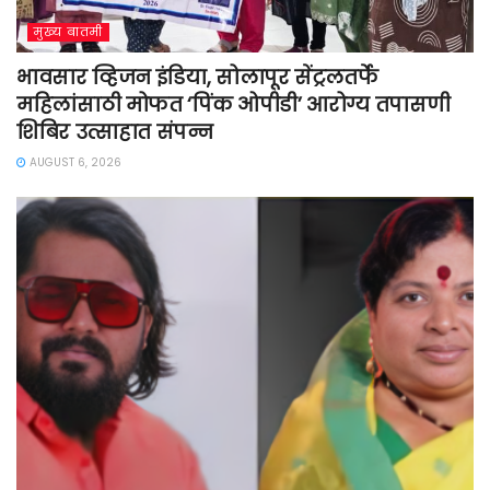
मुख्य बातमी
भावसार व्हिजन इंडिया, सोलापूर सेंट्रलतर्फे
महिलांसाठी मोफत ‘पिंक ओपीडी’ आरोग्य तपासणी
शिबिर उत्साहात संपन्न
AUGUST 6, 2026