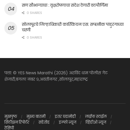
सण सौभाग्याचा : वृक्षरोपणाचा संदेश देणारी वटपौर्णिमा
0 SHARES
सोलापूरचे जिल्हाधिकारी कार्तिकेयन एस. सपत्नीक पांडुरंगाच्या
चरणी
0 SHARES
पत्ता: © YES News Marathi (2026) अरविंद धाम पोलीस गेट
शेजारी,बंगला नंबर ९,अवंतीनगर ,सोलापूर,महाराष्ट्र
मुखपृष्ठ
मुख्य बातमी
इतर घडामोडी
लाईफ स्टाईल
सिटीझन रिपोर्टर
सडेतोड
इन्फो न्यूज
व्हिडीओ न्यूज
रेसिपी