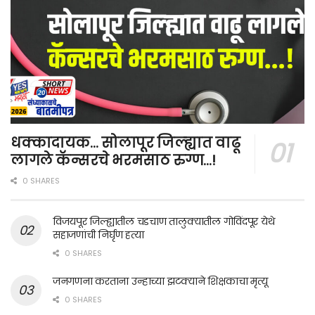
धक्कादायक… सोलापूर जिल्ह्यात वाढू
लागले कॅन्सरचे भरमसाठ रुग्ण…!
0 SHARES
विजयपूर जिल्ह्यातील चडचाण तालुक्यातील गोविंदपूर येथे
सहाजणांची निर्घृण हत्या
0 SHARES
जनगणना करताना उन्हाच्या झटक्याने शिक्षकाचा मृत्यू
0 SHARES