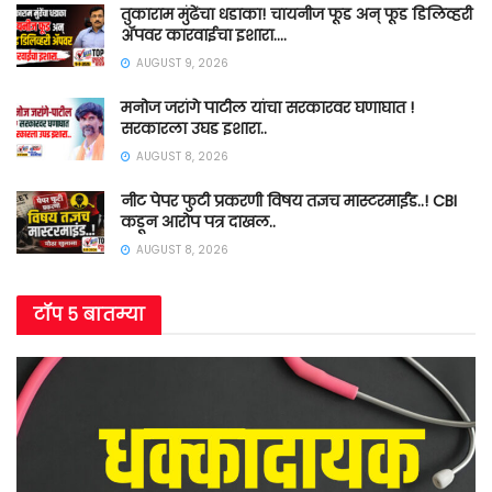
तुकाराम मुंढेंचा धडाका! चायनीज फूड अन् फूड डिलिव्हरी
ॲपवर कारवाईचा इशारा….
AUGUST 9, 2026
मनोज जरांगे पाटील यांचा सरकारवर घणाघात !
सरकारला उघड इशारा..
AUGUST 8, 2026
नीट पेपर फुटी प्रकरणी विषय तज्ञच मास्टरमाईंड..! CBI
कडून आरोप पत्र दाखल..
AUGUST 8, 2026
टॉप ५ बातम्या