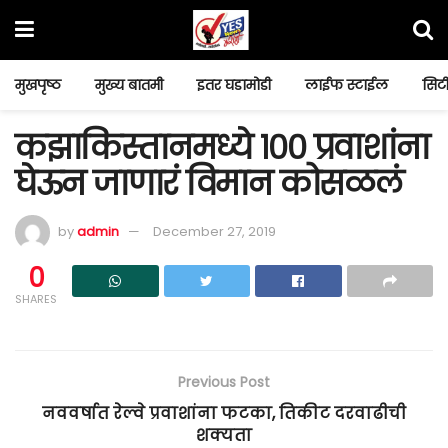
मुखपृष्ठ
मुख्य बातमी
इतर घडामोडी
लाईफ स्टाईल
सिटी
कझाकिस्तानमध्ये १०० प्रवाशांना
घेऊन जाणारं विमान कोसळलं
by
admin
December 27, 2019
0
SHARES
Previous Post
नववर्षात रेल्वे प्रवाशांना फटका, तिकीट दरवाढीची
शक्यता