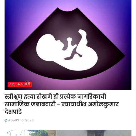
इतर घडामोडी
स्त्रीभ्रूण हत्या रोखणे ही प्रत्येक नागरिकाची
सामाजिक जबाबदारी – न्यायाधीश अमोलकुमार
देशपांडे
AUGUST 6, 2026