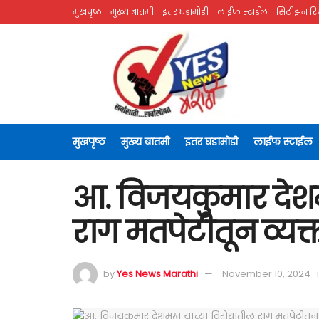
मुखपृष्ठ
मुख्य बातमी
इतर घडामोडी
लाईफ स्टाईल
सिटीझन रिप
मुखपृष्ठ
मुख्य बातमी
इतर घडामोडी
लाईफ स्टाईल
आ. विजयकुमार देशम
राग मतपेटीतून व्यक
by
Yes News Marathi
November 10, 2024