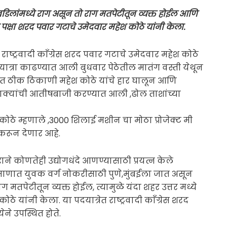
लांमध्ये राग असून तो राग मतपेटीतून व्यक्त होईल आणि
रेस पक्षा शरद पवार गटाचे उमेदवार महेश कोठे यांनी केला.
ष्ट्रवादी काँग्रेस शरद पवार गटाचे उमेदवार महेश कोठे
य पदयात्रा काढण्यात आली बुधवार पेठेतील मातंग वस्ती येथून
रेत ठीक ठिकाणी महेश कोठे यांचे हार घालून आणि
ाक्यांची आतीषबाजी करण्यात आली ,ढोल ताशांच्या
 कोठे म्हणाले ,3000 शिलाई मशीन चा मोठा प्रोजेक्ट मी
 करून देणार आहे.
राने कोणतेही उद्योगधंदे आणण्यासाठी प्रयत्न केले
प्रमाणात युवक वर्ग नोकरीसाठी पुणे,मुंबईला जात असून
ग मतपेटीतून व्यक्त होईल, त्यामुळे यंदा शहर उत्तर मध्ये
यांनी केला. या पदयात्रेत राष्ट्रवादी काँग्रेस शरद
ने उपस्थित होते.