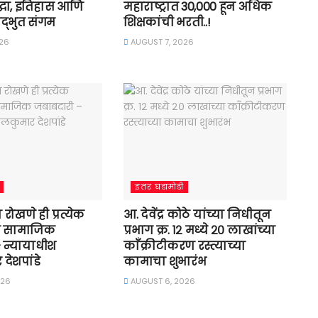
श्रद्धा, इतिहास आणि
महाराष्ट्रात 30,000 हून अधिक
द्भुत संगम
शिक्षकांची भरती..!
26
AUGUST 7, 2026
इतर घडामोडी
्या रोखणे ही प्रत्येक
आ. देवेंद्र कोठे यांच्या निधीतून
ी सामाजिक
प्रभाग क्र. १२ मध्ये २० लाखांच्या
 न्यायाधीश
काँक्रीटीकरण रस्त्याच्या
देशपांडे
कामाचा शुभारंभ
026
AUGUST 6, 2026