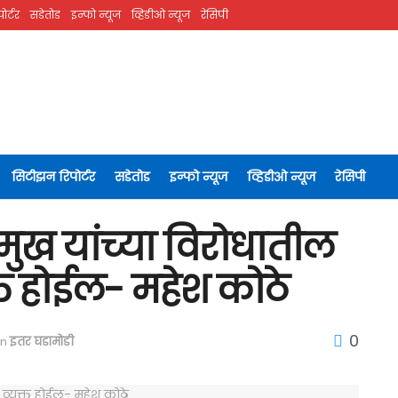
ोर्टर
सडेतोड
इन्फो न्यूज
व्हिडीओ न्यूज
रेसिपी
सिटीझन रिपोर्टर
सडेतोड
इन्फो न्यूज
व्हिडीओ न्यूज
रेसिपी
ुख यांच्या विरोधातील
्त होईल- महेश कोठे
0
in
इतर घडामोडी