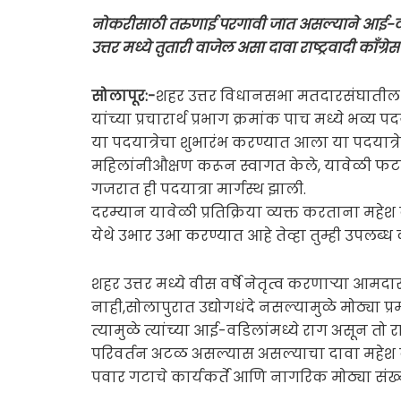
नोकरीसाठी तरुणाई परगावी जात असल्याने आई-वडि
उत्तर मध्ये तुतारी वाजेल असा दावा राष्ट्रवादी काँग्
सोलापूर:-
शहर उत्तर विधानसभा मतदारसंघातील रा
यांच्या प्रचारार्थ प्रभाग क्रमांक पाच मध्ये भव्
या पदयात्रेचा शुभारंभ करण्यात आला या पदयात्
महिलांनीऔक्षण करून स्वागत केले, यावेळी फट
गजरात ही पदयात्रा मार्गस्थ झाली.
दरम्यान यावेळी प्रतिक्रिया व्यक्त करताना महेश
येथे उभार उभा करण्यात आहे तेव्हा तुम्ही उपलब्ध
शहर उत्तर मध्ये वीस वर्षे नेतृत्व करणाऱ्या आमदा
नाही,सोलापुरात उद्योगधंदे नसल्यामुळे मोठ्या 
त्यामुळे त्यांच्या आई-वडिलांमध्ये राग असून तो रा
परिवर्तन अटळ असल्यास असल्याचा दावा महेश कोठे 
पवार गटाचे कार्यकर्ते आणि नागरिक मोठ्या संख्ये