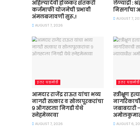
अहिल्यादेवी होळकर शेतकरी
लेण्याद्री : 
कर्जमाफी योजनेची प्रभावी
निसर्गाचा अ
अंमलबजावणी सुरू..!
AUGUST 7, 20
AUGUST 7, 2026
इतर घडामोडी
इतर घडामोडी
आमदार राजेंद्र राऊत यांचा भव्य
स्त्रीभ्रूण हत
नागरी सत्कार व सोलापूरकरांचा
नागरिकाच
९ ऑगस्टला निगडी येथे
जबाबदारी –
स्नेहमेळावा
अमोलकुमार 
AUGUST 7, 2026
AUGUST 6, 2