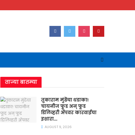
ताज्या बातम्या
तुकाराम मुंढेंचा धडाका!
चायनीज फूड अन् फूड
डिलिव्हरी ॲपवर कारवाईचा
इशारा….
AUGUST 9, 2026