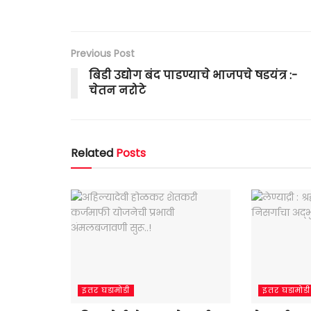
Previous Post
बिडी उद्योग बंद पाडण्याचे भाजपचे षडयंत्र :-
चेतन नरोटे
Related
Posts
इतर घडामोडी
इतर घडामोडी