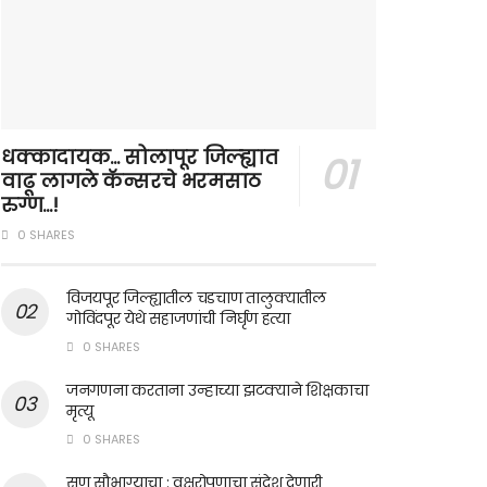
धक्कादायक… सोलापूर जिल्ह्यात
वाढू लागले कॅन्सरचे भरमसाठ
रुग्ण…!
0 SHARES
विजयपूर जिल्ह्यातील चडचाण तालुक्यातील
गोविंदपूर येथे सहाजणांची निर्घृण हत्या
0 SHARES
जनगणना करताना उन्हाच्या झटक्याने शिक्षकाचा
मृत्यू
0 SHARES
सण सौभाग्याचा : वृक्षरोपणाचा संदेश देणारी