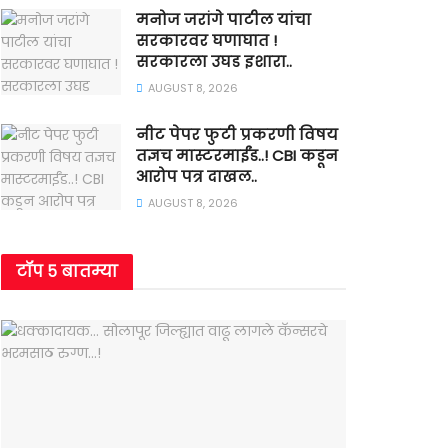
मनोज जरांगे पाटील यांचा
सरकारवर घणाघात !
सरकारला उघड इशारा..
AUGUST 8, 2026
नीट पेपर फुटी प्रकरणी विषय
तज्ञच मास्टरमाईंड..! CBI कडून
आरोप पत्र दाखल..
AUGUST 8, 2026
टॉप ५ बातम्या