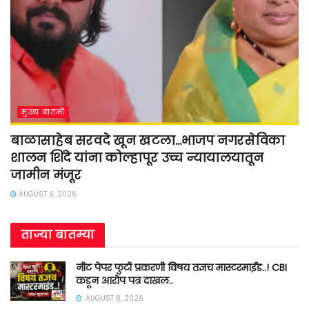
मुख्य बातमी
बाळासाहेब सरवदे खून खटला…भाजप नगरसेविका
शालन शिंदे यांना कोल्हापूर उच्च न्यायालयातून
जामीन मंजूर
AUGUST 6, 2026
ताज्या बातम्या
नीट पेपर फुटी प्रकरणी विषय तज्ञच मास्टरमाईंड..! CBI
कडून आरोप पत्र दाखल..
AUGUST 8, 2026