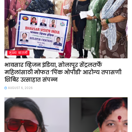
मुख्य बातमी
भावसार व्हिजन इंडिया, सोलापूर सेंट्रलतर्फे
महिलांसाठी मोफत ‘पिंक ओपीडी’ आरोग्य तपासणी
शिबिर उत्साहात संपन्न
AUGUST 6, 2026