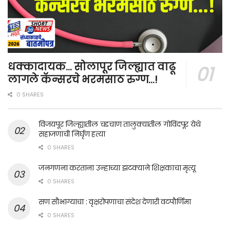
धक्कादायक… सोलापूर जिल्ह्यात वाढू
लागले कॅन्सरचे भरमसाठ रुग्ण…!
0 SHARES
विजयपूर जिल्ह्यातील चडचाण तालुक्यातील गोविंदपूर येथे
सहाजणांची निर्घृण हत्या
0 SHARES
जनगणना करताना उन्हाच्या झटक्याने शिक्षकाचा मृत्यू
0 SHARES
सण सौभाग्याचा : वृक्षरोपणाचा संदेश देणारी वटपौर्णिमा
0 SHARES