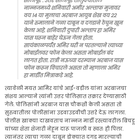
सोलापूर : उत्तर सोलापूर तालुक्यातील
नान्नजमध्ये शनिवारी अमीर अल्ताफ मुजावर
वय 14 या मुलाचा अरबाज आयुब शेख वय 22
याने रुमालाने गळा दाबून व दगडाने ठेचुन खून
केला आहे. शनिवारी दुपारी अल्ताप हा अमिर
यास घरून बाहेर घेऊन गेला होता.
सायंकाळपर्यंत अमिर घरी न परतल्याने त्याच्या
मोबाईलवर फोन केला असता मोबाईल बंद
लागत होता. रात्री नऊच्या दरम्यान अरबाज यास
फोन करून विचारले असता तो म्हणाला अमिर
हा मार्डीत मित्राकडे आहे.
त्यावेळी मयत आमिर यांचे आई-वडील यांना अरबाजचा
संशय आल्याने त्यांनी उत्तर पोलिसात तक्रार देण्यासाठी
गेले. पोलिसांनी अरबाज यास चौकशी केली असता तो
सुरुवातीला पोलीसांना उडवाउडवीची उत्तरे देऊ लागला.
पोलीस खाक्या दाखवताच नान्नज मार्डी रस्त्यावरील बिचडू
यांच्या शेता शेजारी नेहून दारू पाजली व स्वतः ही पिला.
त्यानंतर त्याचा गळा दाबून डोक्यात दगड मारल्याची