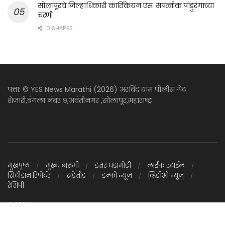
सोलापूरचे जिल्हाधिकारी कार्तिकेयन एस. सपत्नीक पांडुरंगाच्या
चरणी
0 SHARES
पत्ता: © YES News Marathi (2026) अरविंद धाम पोलीस गेट
शेजारी,बंगला नंबर ९,अवंतीनगर ,सोलापूर,महाराष्ट्र
मुखपृष्ठ
मुख्य बातमी
इतर घडामोडी
लाईफ स्टाईल
सिटीझन रिपोर्टर
सडेतोड
इन्फो न्यूज
व्हिडीओ न्यूज
रेसिपी
© 2026