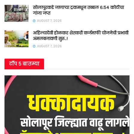
सोलापूरकडे जाणाऱ्या ट्रकमधून तब्बल ६.५४ कोटींचा
गांजा जप्त
AUGUST 7, 2026
अहिल्यादेवी होळकर शेतकरी कर्जमाफी योजनेची प्रभावी
अंमलबजावणी सुरू..!
AUGUST 7, 2026
टॉप ५ बातम्या