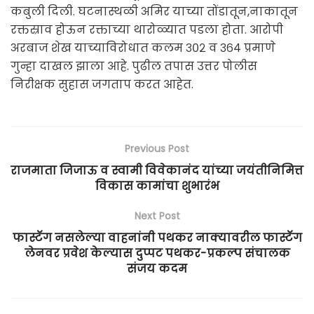
कबुली दिली. घटनास्थळी अमिर याच्या तोंडातून,नाकातून
रक्तस्राव होऊन रक्ताच्या थारोळ्यात पडला होता. आरोपी
अरबाज शेख याच्याविरोधात कलम ३०२ व ३६४ प्रमाणे
गुन्हा दाखल झाला आहे. पुढील तपास उत्तर पोलीस
निरीक्षक सुहास जगताप करत आहेत.
Previous Post
राजमाता जिजाऊ व स्वामी विवेकानंद यांच्या जयंतीनिमित्त
विकास कामांचा शुभारंभ
Next Post
फास्टॅग नसलेल्या वाहनांनी पथकर नाक्यावरील फास्टॅग
लेनवर प्रवेश केल्यास दुप्पट पथकर-प्रकल्प संचालक
संजय कदम