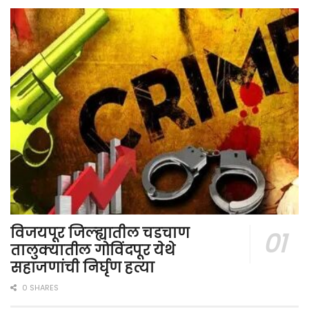
विजयपूर जिल्ह्यातील चडचाण
तालुक्यातील गोविंदपूर येथे
सहाजणांची निर्घृण हत्या
0 SHARES