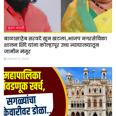
मुख्य बातमी
बाळासाहेब सरवदे खून खटला…भाजप नगरसेविका
शालन शिंदे यांना कोल्हापूर उच्च न्यायालयातून
जामीन मंजूर
AUGUST 6, 2026