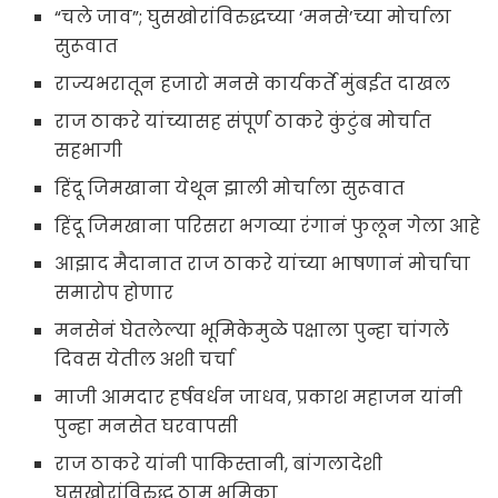
“चले जाव”; घुसखोरांविरुद्धच्या ‘मनसे’च्या मोर्चाला
सुरूवात
राज्यभरातून हजारो मनसे कार्यकर्ते मुंबईत दाखल
राज ठाकरे यांच्यासह संपूर्ण ठाकरे कुंटुंब मोर्चात
सहभागी
हिंदू जिमखाना येथून झाली मोर्चाला सुरूवात
हिंदू जिमखाना परिसरा भगव्या रंगानं फुलून गेला आहे
आझाद मैदानात राज ठाकरे यांच्या भाषणानं मोर्चाचा
समारोप होणार
मनसेनं घेतलेल्या भूमिकेमुळे पक्षाला पुन्हा चांगले
दिवस येतील अशी चर्चा
माजी आमदार हर्षवर्धन जाधव, प्रकाश महाजन यांनी
पुन्हा मनसेत घरवापसी
राज ठाकरे यांनी पाकिस्तानी, बांगलादेशी
घुसखोरांविरुद्ध ठाम भूमिका