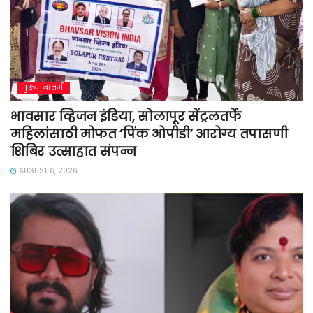
मुख्य बातमी
भावसार व्हिजन इंडिया, सोलापूर सेंट्रलतर्फे
महिलांसाठी मोफत ‘पिंक ओपीडी’ आरोग्य तपासणी
शिबिर उत्साहात संपन्न
AUGUST 6, 2026