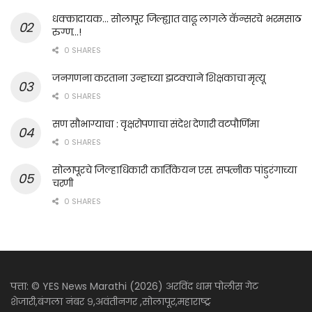
धक्कादायक… सोलापूर जिल्ह्यात वाढू लागले कॅन्सरचे भरमसाठ
रुग्ण…!
0 SHARES
जनगणना करताना उन्हाच्या झटक्याने शिक्षकाचा मृत्यू
0 SHARES
सण सौभाग्याचा : वृक्षरोपणाचा संदेश देणारी वटपौर्णिमा
0 SHARES
सोलापूरचे जिल्हाधिकारी कार्तिकेयन एस. सपत्नीक पांडुरंगाच्या
चरणी
0 SHARES
पत्ता: © YES News Marathi (2026) अरविंद धाम पोलीस गेट
शेजारी,बंगला नंबर ९,अवंतीनगर ,सोलापूर,महाराष्ट्र