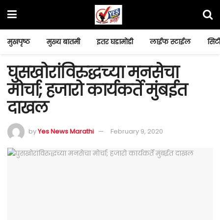
मुखपृष्ठ
मुख्य बातमी
इतर घडामोडी
लाईफ स्टाईल
सिटी
घुसखोरांविरुद्धच्या मनसेचा
मोर्चा; हजारो कार्यकर्ते मुंबईत
दाखल
by
Yes News Marathi
February 9, 2020