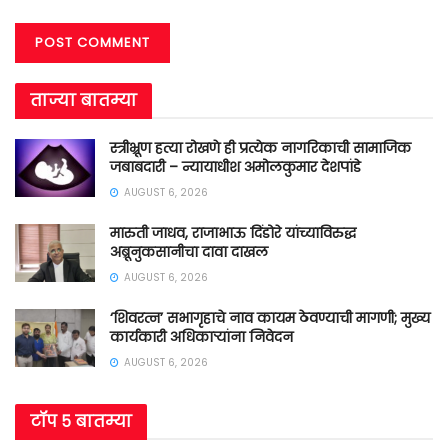
ताज्या बातम्या
स्त्रीभ्रूण हत्या रोखणे ही प्रत्येक नागरिकाची सामाजिक
जबाबदारी – न्यायाधीश अमोलकुमार देशपांडे
AUGUST 6, 2026
मारुती जाधव, राजाभाऊ दिंडोरे यांच्याविरुद्ध
अब्रूनुकसानीचा दावा दाखल
AUGUST 6, 2026
‘शिवरत्न’ सभागृहाचे नाव कायम ठेवण्याची मागणी; मुख्य
कार्यकारी अधिकाऱ्यांना निवेदन
AUGUST 6, 2026
टॉप ५ बातम्या