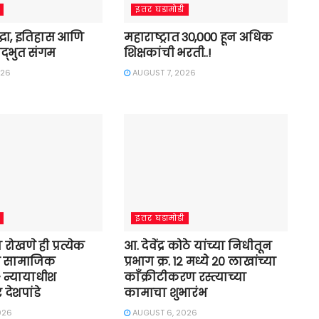
इतर घडामोडी
श्रद्धा, इतिहास आणि
महाराष्ट्रात 30,000 हून अधिक
द्भुत संगम
शिक्षकांची भरती..!
026
AUGUST 7, 2026
इतर घडामोडी
्या रोखणे ही प्रत्येक
आ. देवेंद्र कोठे यांच्या निधीतून
ी सामाजिक
प्रभाग क्र. १२ मध्ये २० लाखांच्या
 न्यायाधीश
काँक्रीटीकरण रस्त्याच्या
देशपांडे
कामाचा शुभारंभ
026
AUGUST 6, 2026