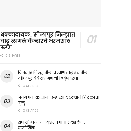
धक्कादायक… सोलापूर जिल्ह्यात
वाढू लागले कॅन्सरचे भरमसाठ
रुग्ण…!
0 SHARES
विजयपूर जिल्ह्यातील चडचाण तालुक्यातील
गोविंदपूर येथे सहाजणांची निर्घृण हत्या
0 SHARES
जनगणना करताना उन्हाच्या झटक्याने शिक्षकाचा
मृत्यू
0 SHARES
सण सौभाग्याचा : वृक्षरोपणाचा संदेश देणारी
वटपौर्णिमा