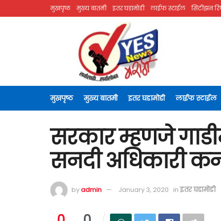
मुखपृष्ठ
मुख्य बातमी
इतर घडामोडी
लाईफ स्टाईल
सिटीझन रिप
मुखपृष्ठ
मुख्य बातमी
इतर घडामोडी
लाईफ स्टाईल
सरकार म्हणजे गाडीमाग
सनदी अधिकारी कन
by
admin
January 3, 2020
in
इतर घडामोडी
0
0