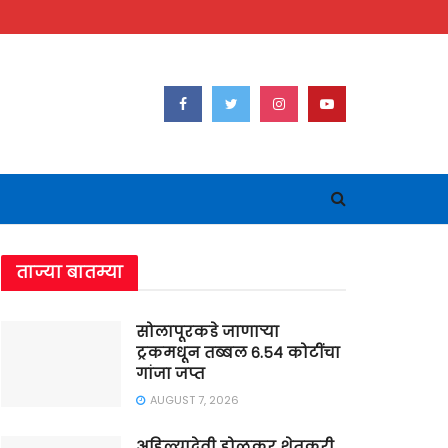
ताज्या बातम्या
सोलापूरकडे जाणाऱ्या
ट्रकमधून तब्बल ६.५४ कोटींचा
गांजा जप्त
AUGUST 7, 2026
अहिल्यादेवी होळकर शेतकरी