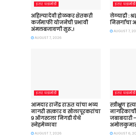
इतर घडामोडी
इतर घडामोडी
अहिल्यादेवी होळकर शेतकरी
लेण्याद्री : 
कर्जमाफी योजनेची प्रभावी
निसर्गाचा अ
अंमलबजावणी सुरू..!
AUGUST 7, 2
AUGUST 7, 2026
इतर घडामोडी
इतर घडामोडी
आमदार राजेंद्र राऊत यांचा भव्य
स्त्रीभ्रूण हत
नागरी सत्कार व सोलापूरकरांचा
नागरिकाच
९ ऑगस्टला निगडी येथे
जबाबदारी –
स्नेहमेळावा
अमोलकुमार 
AUGUST 7, 2026
AUGUST 6, 2