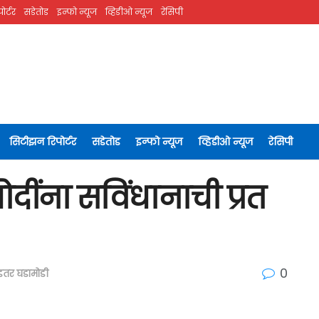
ोर्टर
सडेतोड
इन्फो न्यूज
व्हिडीओ न्यूज
रेसिपी
सिटीझन रिपोर्टर
सडेतोड
इन्फो न्यूज
व्हिडीओ न्यूज
रेसिपी
मोदींना सविंधानाची प्रत
0
इतर घडामोडी