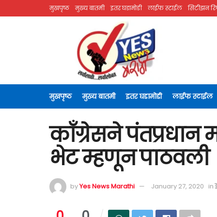
मुखपृष्ठ
मुख्य बातमी
इतर घडामोडी
लाईफ स्टाईल
सिटीझन रिप
मुखपृष्ठ
मुख्य बातमी
इतर घडामोडी
लाईफ स्टाईल
काँग्रेसने पंतप्रधान 
भेट म्हणून पाठवली
by
Yes News Marathi
January 27, 2020
in
0
0