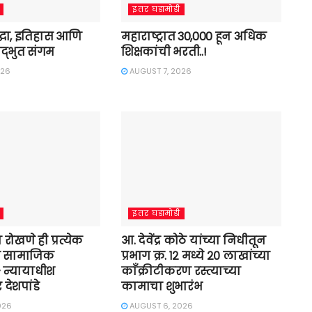
इतर घडामोडी
श्रद्धा, इतिहास आणि
महाराष्ट्रात 30,000 हून अधिक
द्भुत संगम
शिक्षकांची भरती..!
026
AUGUST 7, 2026
इतर घडामोडी
्या रोखणे ही प्रत्येक
आ. देवेंद्र कोठे यांच्या निधीतून
ी सामाजिक
प्रभाग क्र. १२ मध्ये २० लाखांच्या
 न्यायाधीश
काँक्रीटीकरण रस्त्याच्या
देशपांडे
कामाचा शुभारंभ
026
AUGUST 6, 2026