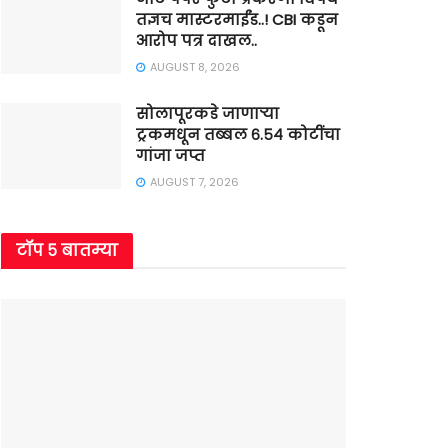
तज्ञच मास्टरमाईंड..! CBI कडून
आरोप पत्र दाखल..
AUGUST 8, 2026
सोलापूरकडे जाणाऱ्या
ट्रकमधून तब्बल ६.५४ कोटींचा
गांजा जप्त
AUGUST 7, 2026
टॉप ५ बातम्या