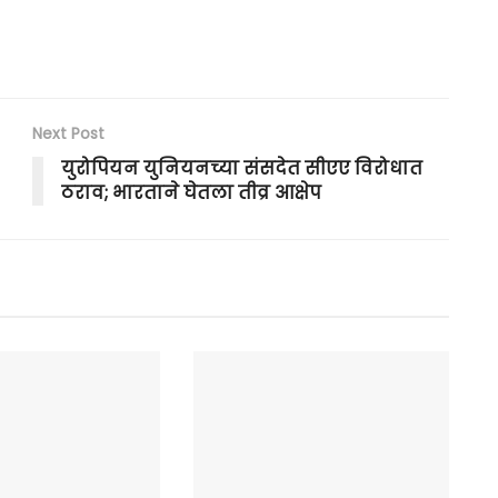
Next Post
युरोपियन युनियनच्या संसदेत सीएए विरोधात
ठराव; भारताने घेतला तीव्र आक्षेप