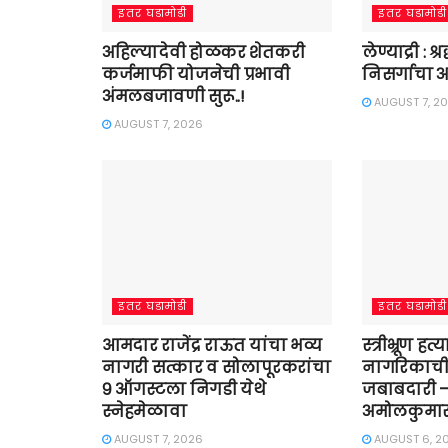
इतर घडामोडी
इतर घडामोडी
अहिल्यादेवी होळकर शेतकरी
लेण्याद्री : 
कर्जमाफी योजनेची प्रभावी
निसर्गाचा अ
अंमलबजावणी सुरू..!
AUGUST 7, 2
AUGUST 7, 2026
इतर घडामोडी
इतर घडामोडी
आमदार राजेंद्र राऊत यांचा भव्य
स्त्रीभ्रूण हत
नागरी सत्कार व सोलापूरकरांचा
नागरिकाच
९ ऑगस्टला निगडी येथे
जबाबदारी –
स्नेहमेळावा
अमोलकुमार 
AUGUST 7, 2026
AUGUST 6, 2