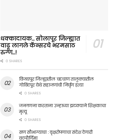
धक्कादायक… सोलापूर जिल्ह्यात
वाढू लागले कॅन्सरचे भरमसाठ
रुग्ण…!
0 SHARES
विजयपूर जिल्ह्यातील चडचाण तालुक्यातील
गोविंदपूर येथे सहाजणांची निर्घृण हत्या
0 SHARES
जनगणना करताना उन्हाच्या झटक्याने शिक्षकाचा
मृत्यू
0 SHARES
सण सौभाग्याचा : वृक्षरोपणाचा संदेश देणारी
वटपौर्णिमा