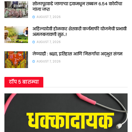
सोलापूरकडे जाणाऱ्या ट्रकमधून तब्बल ६.५४ कोटींचा
गांजा जप्त
AUGUST 7, 2026
अहिल्यादेवी होळकर शेतकरी कर्जमाफी योजनेची प्रभावी
अंमलबजावणी सुरू..!
AUGUST 7, 2026
लेण्याद्री : श्रद्धा, इतिहास आणि निसर्गाचा अद्भुत संगम
AUGUST 7, 2026
टॉप ५ बातम्या