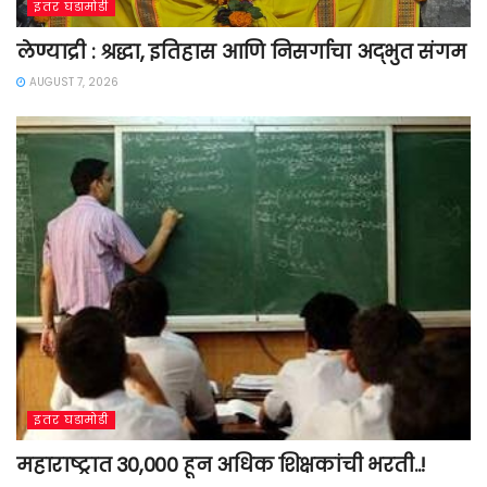
इतर घडामोडी
लेण्याद्री : श्रद्धा, इतिहास आणि निसर्गाचा अद्भुत संगम
AUGUST 7, 2026
इतर घडामोडी
महाराष्ट्रात 30,000 हून अधिक शिक्षकांची भरती..!