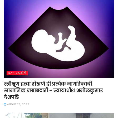
इतर घडामोडी
स्त्रीभ्रूण हत्या रोखणे ही प्रत्येक नागरिकाची
सामाजिक जबाबदारी – न्यायाधीश अमोलकुमार
देशपांडे
AUGUST 6, 2026