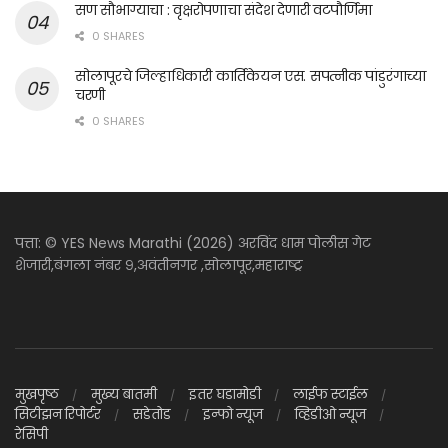
सण सौभाग्याचा : वृक्षरोपणाचा संदेश देणारी वटपौर्णिमा
0 SHARES
सोलापूरचे जिल्हाधिकारी कार्तिकेयन एस. सपत्नीक पांडुरंगाच्या
चरणी
0 SHARES
पत्ता: © YES News Marathi (2026) अरविंद धाम पोलीस गेट
शेजारी,बंगला नंबर ९,अवंतीनगर ,सोलापूर,महाराष्ट्र
मुखपृष्ठ
मुख्य बातमी
इतर घडामोडी
लाईफ स्टाईल
सिटीझन रिपोर्टर
सडेतोड
इन्फो न्यूज
व्हिडीओ न्यूज
रेसिपी