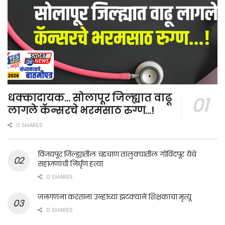
धक्कादायक… सोलापूर जिल्ह्यात वाढू
लागले कॅन्सरचे भरमसाठ रुग्ण…!
0 SHARES
विजयपूर जिल्ह्यातील चडचाण तालुक्यातील गोविंदपूर येथे
सहाजणांची निर्घृण हत्या
0 SHARES
जनगणना करताना उन्हाच्या झटक्याने शिक्षकाचा मृत्यू
0 SHARES