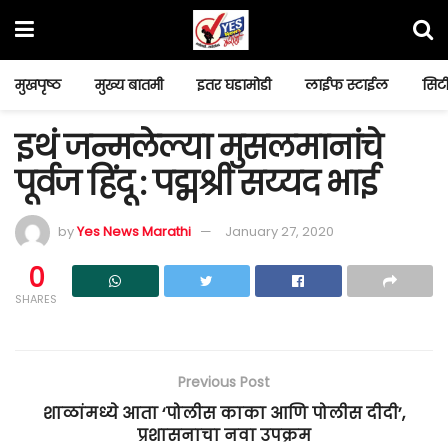
मुखपृष्ठ
मुख्य बातमी
इतर घडामोडी
लाईफ स्टाईल
सिटी
इथं जन्मलेल्या मुसलमानांचे
पूर्वज हिंदू : पद्मश्री सय्यद भाई
by
Yes News Marathi
January 27, 2020
0
SHARES
Previous Post
शाळांमध्ये आता ‘पोलीस काका आणि पोलीस दीदी’,
प्रशासनाचा नवा उपक्रम