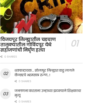
विजयपूर जिल्ह्यातील चडचाण
तालुक्यातील गोविंदपूर येथे
सहाजणांची निर्घृण हत्या
0 SHARES
धक्कादायक… सोलापूर जिल्ह्यात वाढू लागले
कॅन्सरचे भरमसाठ रुग्ण…!
0 SHARES
जनगणना करताना उन्हाच्या झटक्याने शिक्षकाचा
मृत्यू
0 SHARES