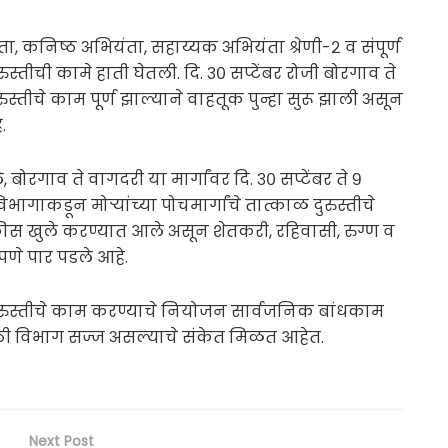
निष्ठ अभियंता, सहाय्यक अभियंता श्रेणी-२ व संपूर्ण
रुस्तीची कामे हाती घेतली. दि. ३० सप्टेंबर रोजी बोरगाव ते
स्तीचे काम पूर्ण झाल्याने वाहतूक पुन्हा सुरू झाली असून
.
रगाव ते वागदरी या मार्गांवर दि. ३० सप्टेंबर ते ९
ाकडून मोऱ्यांच्या पोचमार्गांचे तात्काळ दुरुस्तीचे
ुकीस खुले करण्यात आले असून शेतकरी, रहिवासी, रुग्ण व
वीपणे पार पडले आहे.
्या दुरुस्तीचे काम करण्याचे नियोजन सार्वजनिक बांधकाम
साठी विभाग सज्ज असल्याचे संकेत मिळत आहेत.
Next Post