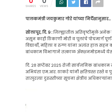
0
0
SHARES
VIEWS
पालकमंत्री जयकुमार गोरे यांच्या निर्देशानुसार…
सोलापूर, दि. ९ :
जिल्ह्यातील अतिवृष्टीमुळे अनेक 
असून काही ठिकाणी मोरी व पूलांचे पोचमार्ग पूर
विद्यार्थी, महिला व रुग्ण यांना अत्यंत हाल
बांधकाम विभागाने तत्काळ ॲक्शनमोडमध्ये येत द
दि. २८ सप्टेंबर २०२५ रोजी सार्वजनिक बांधकाम 
अभियंता एम.आर. ठाकरे यांनी क्षतिग्रस्त रस्ते व
तात्पुरत्या दुरुस्तीच्या सूचना क्षेत्रीय अधिकाऱ्यांना