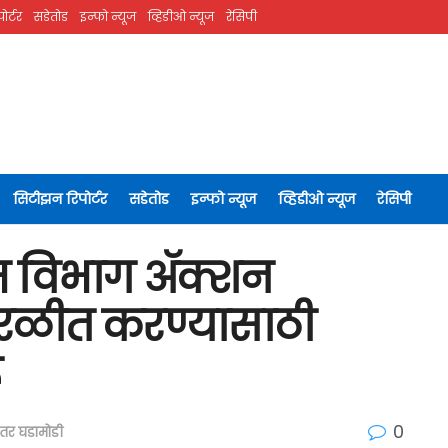
ोर्टर
सडेतोड
इन्फो न्यूज
व्हिडीओ न्यूज
रेसिपी
सिटीझन रिपोर्टर
सडेतोड
इन्फो न्यूज
व्हिडीओ न्यूज
रेसिपी
म विभाग ॲक्शन
सुरळीत करण्यासाठी
ू
0
तर घडामोडी