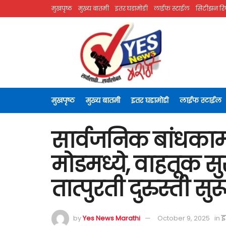
मुखपृष्ठ
मुख्य बातमी
इतर घडामोडी
लाईफ स्टाईल
सिटीझन रिप
मुखपृष्ठ
मुख्य बातमी
इतर घडामोडी
लाईफ स्टाईल
सार्वजनिक बांधका
मोडमध्ये, वाहतूक 
तात्पुरती दुरुस्ती सुर
by
Yes News Marathi
October 9, 2025
in
इ