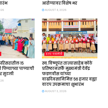
ारंभ
आरोग्यावर विशेष भर
026
AUGUST 4, 2026
इतर घडामोडी
 परिसरातील १५
स्व. विष्णूपंत तात्यासाहेब कोठे
ी पिण्याच्या पाण्याची
प्रतिष्ठानतर्फे मुख्यमंत्री देवेंद्र
र सुटली
फडणवीस यांच्या
वाढदिवसानिमित्त ५६ हजार वह्या
026
वाटप उपक्रमाचा शुभारंभ
AUGUST 3, 2026