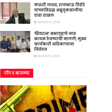
मारुती जाधव, राजाभाऊ दिंडोरे
यांच्याविरुद्ध अब्रूनुकसानीचा
दावा दाखल
AUGUST 6, 2026
‘शिवरत्न’ सभागृहाचे नाव
कायम ठेवण्याची मागणी; मुख्य
कार्यकारी अधिकाऱ्यांना
निवेदन
AUGUST 6, 2026
टॉप ५ बातम्या