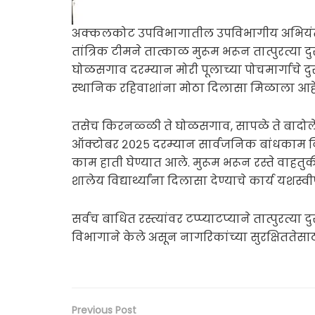
अक्कलकोट उपविभागातील उपविभागीय अभियंता, क
तांत्रिक टीमने तात्काळ मुरूम भरून तात्पुरत्या दु
घोळसगाव दरम्यान मोरी पूलाच्या पोचमार्गाचे दुरु
स्थानिक रहिवाशांना मोठा दिलासा मिळाला आहे
तसेच किरनळ्ळी ते घोळसगाव, सापळे ते बादोले, बो
ऑक्टोबर २०२५ दरम्यान सार्वजनिक बांधकाम विभाग
काम हाती घेण्यात आले. मुरूम भरून रस्ते वाहत
शालेय विद्यार्थ्यांना दिलासा देण्याचे कार्य यशस्
सर्वच बाधित रस्त्यांवर टप्प्याटप्याने तात्पुरत
विभागाने केले असून नागरिकांच्या सुरक्षितते
Previous Post