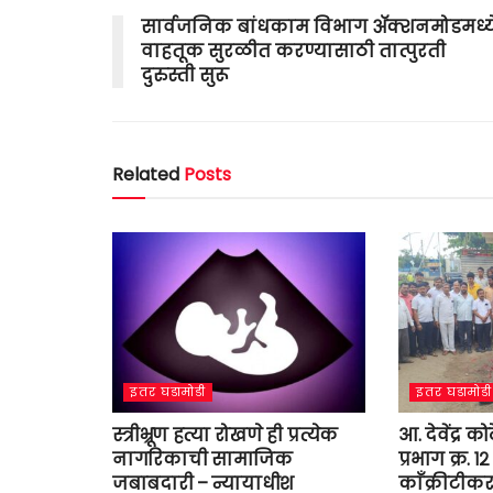
सार्वजनिक बांधकाम विभाग ॲक्शनमोडमध्ये
वाहतूक सुरळीत करण्यासाठी तात्पुरती
दुरुस्ती सुरू
Related
Posts
इतर घडामोडी
इतर घडामोडी
स्त्रीभ्रूण हत्या रोखणे ही प्रत्येक
आ. देवेंद्र क
नागरिकाची सामाजिक
प्रभाग क्र. १
जबाबदारी – न्यायाधीश
काँक्रीटीकरण