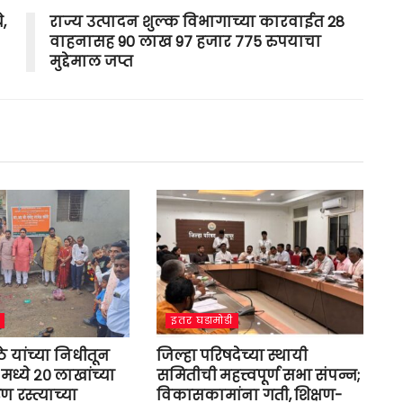
,
राज्य उत्पादन शुल्क विभागाच्या कारवाईत 28
वाहनासह 90 लाख 97 हजार 775 रुपयाचा
मुद्देमाल जप्त
इतर घडामोडी
ोठे यांच्या निधीतून
जिल्हा परिषदेच्या स्थायी
२ मध्ये २० लाखांच्या
समितीची महत्त्वपूर्ण सभा संपन्न;
 रस्त्याच्या
विकासकामांना गती, शिक्षण-