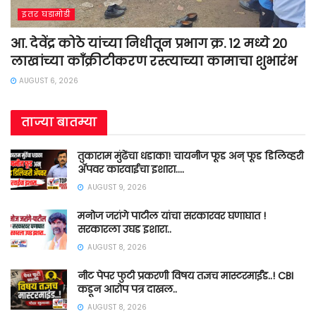
इतर घडामोडी
आ. देवेंद्र कोठे यांच्या निधीतून प्रभाग क्र. १२ मध्ये २०
लाखांच्या काँक्रीटीकरण रस्त्याच्या कामाचा शुभारंभ
AUGUST 6, 2026
ताज्या बातम्या
तुकाराम मुंढेंचा धडाका! चायनीज फूड अन् फूड डिलिव्हरी
ॲपवर कारवाईचा इशारा….
AUGUST 9, 2026
मनोज जरांगे पाटील यांचा सरकारवर घणाघात !
सरकारला उघड इशारा..
AUGUST 8, 2026
नीट पेपर फुटी प्रकरणी विषय तज्ञच मास्टरमाईंड..! CBI
कडून आरोप पत्र दाखल..
AUGUST 8, 2026