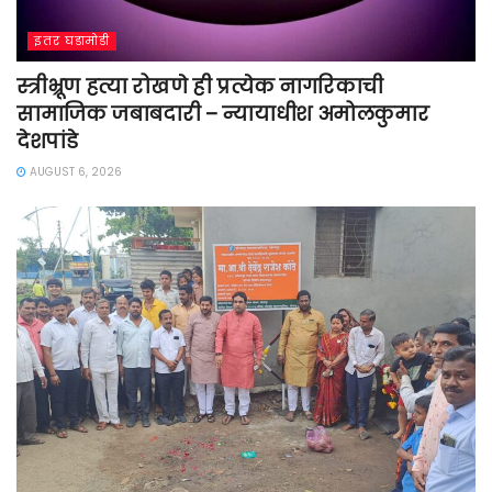
इतर घडामोडी
स्त्रीभ्रूण हत्या रोखणे ही प्रत्येक नागरिकाची
सामाजिक जबाबदारी – न्यायाधीश अमोलकुमार
देशपांडे
AUGUST 6, 2026