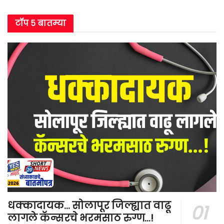
टॉप ५ बातम्या
धक्कादायक… सोलापूर जिल्ह्यात वाढू
लागले कॅन्सरचे भरमसाठ रुग्ण…!