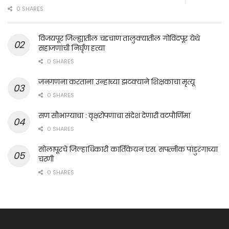
0 SHARES
विजयपूर जिल्ह्यातील चडचाण तालुक्यातील गोविंदपूर येथे
सहाजणांची निर्घृण हत्या
0 SHARES
जनगणना करताना उन्हाच्या झटक्याने शिक्षकाचा मृत्यू
0 SHARES
सण सौभाग्याचा : वृक्षरोपणाचा संदेश देणारी वटपौर्णिमा
0 SHARES
सोलापूरचे जिल्हाधिकारी कार्तिकेयन एस. सपत्नीक पांडुरंगाच्या
चरणी
0 SHARES