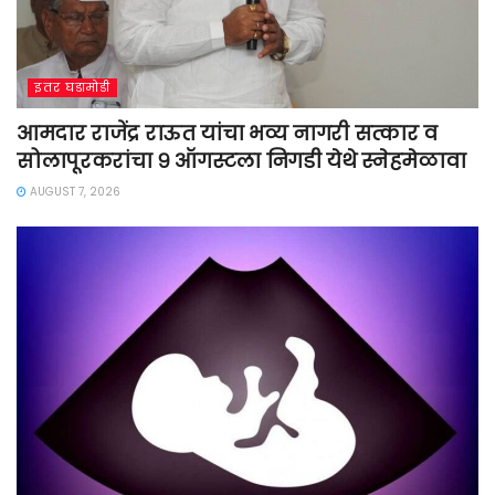
इतर घडामोडी
आमदार राजेंद्र राऊत यांचा भव्य नागरी सत्कार व
सोलापूरकरांचा ९ ऑगस्टला निगडी येथे स्नेहमेळावा
AUGUST 7, 2026