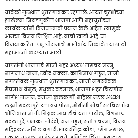
यावेळी गुरुशांत धुत्तरगावकर म्हणाले, अत्यंत चुरशीच्या
झालेल्या निवडणुकीत भाजपा आणि महायुतीच्या
कार्यकर्त्यांनी विजयासाठी प्रयत्न केले आहेत. त्यामुळे
आमचा विजय निश्चित आहे, याची खात्री आहे. या
विजयाकरिता प्रभू श्रीरामांचे आशीर्वाद मिळावेत यासाठी
महाआरती करण्यात आली.
याप्रसंगी भाजपाचे माजी शहर अध्यक्ष रामचंद्र जन्नू,
नागनाथ सोमा, रवींद्र नक्का, काशिनाथ गड्डम, माजी
नगरसेवक गुरुशांत धुत्तरगावकर, माजी नगरसेवक
मेघनाथ येमुल, मधुकर वडनाल, भाजपा शहर चिटणीस
नागेश सरगम, बजरंग कुलकर्णी, महिला मंडल अध्यक्ष
लक्ष्मी बदलापुरे, दत्तात्रय पोसा, ओबीसी मोर्चा सरचिटणीस
श्रीनिवास जोगी, शिक्षक आघाडीचे दत्ता पाटील, विश्वनाथ
बदलापुरे, प्रभाकर गोरंटी, राम गड्डम, संतोष चन्ना, विजय
महिंद्रकर, अनिल वंगारी, शावरसिद्ध कोंडा, उमेश अंबाल,
प्रकाश गाजुल, ज्ञानेश्वर गवते, अभिषेक चिंता, अंबादास