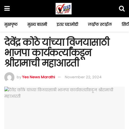
मुखपृष्ठ
मुख्य बातमी
इतर घडामोडी
लाईफ स्टाईल
सिटी
देवेंद्र कोठे यांच्या विजयासाठी
भाजपा कार्यकर्त्यांकडून
श्रीरामाची महाआरती
by
Yes News Marathi
November 22, 2024