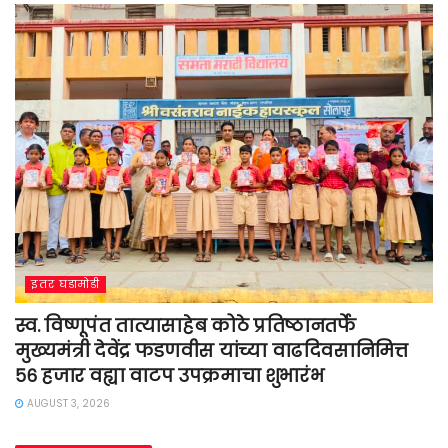
इतर घडामोडी
स्व. विष्णूपंत तात्यासाहेब कोठे प्रतिष्ठानतर्फे
मुख्यमंत्री देवेंद्र फडणवीस यांच्या वाढदिवसानिमित्त
५६ हजार वह्या वाटप उपक्रमाचा शुभारंभ
AUGUST 3, 2026