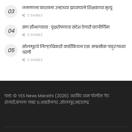
जनगणना करताना उन्हाच्या झटक्याने शिक्षकाचा मृत्यू
0 SHARES
सण सौभाग्याचा : वृक्षरोपणाचा संदेश देणारी वटपौर्णिमा
0 SHARES
सोलापूरचे जिल्हाधिकारी कार्तिकेयन एस. सपत्नीक पांडुरंगाच्या
चरणी
0 SHARES
पत्ता: © YES News Marathi (2026) अरविंद धाम पोलीस गेट
शेजारी,बंगला नंबर ९,अवंतीनगर ,सोलापूर,महाराष्ट्र