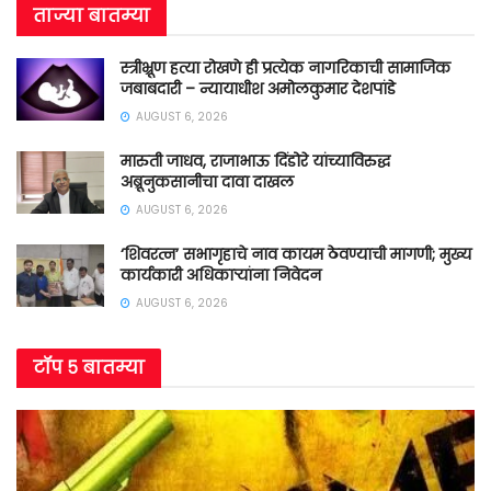
ताज्या बातम्या
स्त्रीभ्रूण हत्या रोखणे ही प्रत्येक नागरिकाची सामाजिक
जबाबदारी – न्यायाधीश अमोलकुमार देशपांडे
AUGUST 6, 2026
मारुती जाधव, राजाभाऊ दिंडोरे यांच्याविरुद्ध
अब्रूनुकसानीचा दावा दाखल
AUGUST 6, 2026
‘शिवरत्न’ सभागृहाचे नाव कायम ठेवण्याची मागणी; मुख्य
कार्यकारी अधिकाऱ्यांना निवेदन
AUGUST 6, 2026
टॉप ५ बातम्या