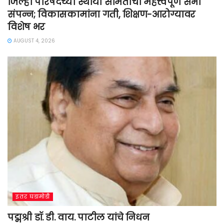
जिल्हा परिषदेच्या स्थायी समितीची महत्त्वपूर्ण सभा
संपन्न; विकासकामांना गती, शिक्षण-आरोग्यावर
विशेष भर
AUGUST 4, 2026
इतर घडामोडी
पद्मश्री डॉ. डी. वाय. पाटील यांचे निधन