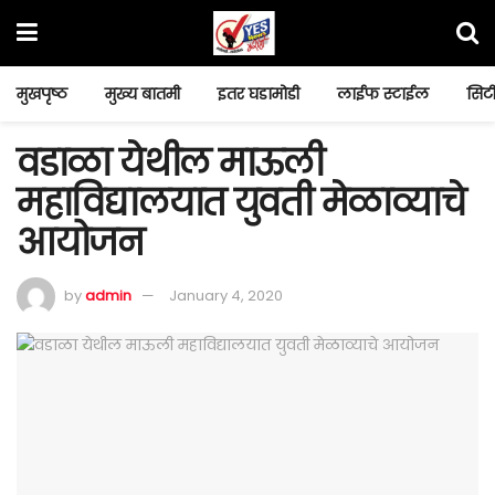
मुखपृष्ठ
मुख्य बातमी
इतर घडामोडी
लाईफ स्टाईल
सिटी
वडाळा येथील माऊली
महाविद्यालयात युवती मेळाव्याचे
आयोजन
by
admin
January 4, 2020