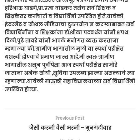
बिराजदार पी.आर.,उत्तर सोलापूर पत्रकार संघाचे उपाध्यक्ष
हरिभाऊ घाडगे,प्रा.प्रज्ञा वाडकर तसेच सर्व शिक्षक व
शिक्षकेतर कर्मचारी व विद्यार्थिनी उपस्थित होते.यावेळी
इंटरनेट व सोशल मीडियाचा दुरुपयोग न करण्याबाबत सर्व
विद्यार्थिनींना व शिक्षकांना डॉ.शीला पटवर्धन यांनी शपथ
दिली.पुढे तावरे यांनी आपले मनोगत व्यक्त करताना
म्हणाल्या की,ग्रामीण भागातील मुली या स्पर्धा परीक्षेत
यशस्वी होण्याचे प्रमाण जास्त आहे.मी स्वतः ग्रामीण
भागातील असून पूर्वीपेक्षा आज स्पर्धा परीक्षेत सामोरे
जाताना अनेक सोयी ,सुविधा उपलब्ध झाल्या असल्याचे त्या
म्हणाल्या.यावेळी माऊली महाविद्यालयाच्या सर्व विद्यार्थिनी
उपस्थित होत्या.
Previous Post
जैसी करनी वैसी भरनी – मुनगंटीवार