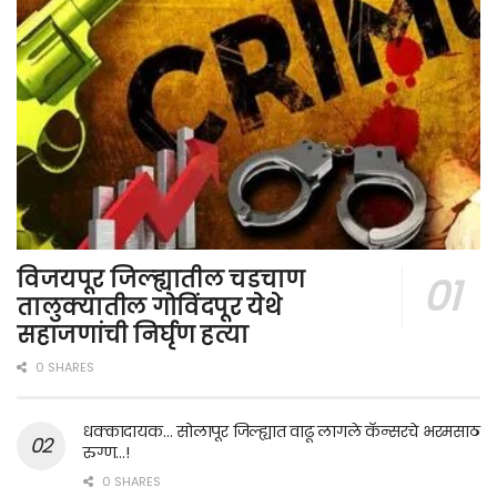
विजयपूर जिल्ह्यातील चडचाण
तालुक्यातील गोविंदपूर येथे
सहाजणांची निर्घृण हत्या
0 SHARES
धक्कादायक… सोलापूर जिल्ह्यात वाढू लागले कॅन्सरचे भरमसाठ
रुग्ण…!
0 SHARES