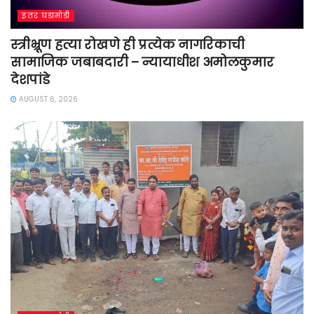
इतर घडामोडी
स्त्रीभ्रूण हत्या रोखणे ही प्रत्येक नागरिकाची
सामाजिक जबाबदारी – न्यायाधीश अमोलकुमार
देशपांडे
AUGUST 6, 2026