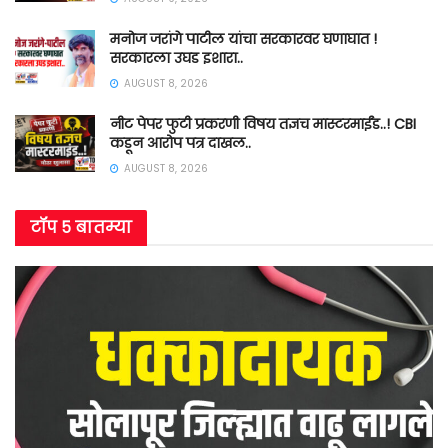
मनोज जरांगे पाटील यांचा सरकारवर घणाघात !
सरकारला उघड इशारा..
AUGUST 8, 2026
नीट पेपर फुटी प्रकरणी विषय तज्ञच मास्टरमाईंड..! CBI
कडून आरोप पत्र दाखल..
AUGUST 8, 2026
टॉप ५ बातम्या