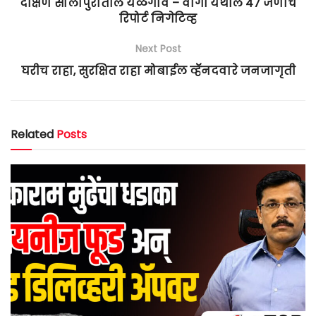
दक्षिण सोलापुरातील येळेगाव – वांगी येथील 47 जणांचे
रिपोर्ट निगेटिव्ह
Next Post
घरीच राहा, सुरक्षित राहा मोबाईल व्हॅनदवारे जनजागृती
Related
Posts