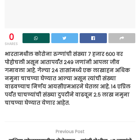
0
SHARES
भारतामधील कोरोना रुग्णांची संख्या ७ हजार ६०० वर
पोहोचली असून आतापर्यंत २४९ जणांनी आपला जीव
गमावला आहे. गेल्या २४ तासांमध्ये एक लाखाहन अधिक
नमुना चाचण्या घेण्यात आल्या असून त्यांची संख्या
वाढवण्याच निर्णय आयसीएमआरने घेतला आहे. १४ एप्रिल
पर्यंत चाचण्यांची संख्या दुपटीने वाढवून २.५ लाख नमुना
चाचण्या घेण्यात येणार आहेत.
Previous Post