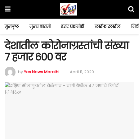
मुखपृष्ठ
मुख्य बातमी
इतर घडामोडी
लाईफ स्टाईल
सिटी
देशातील कोरोनाग्रस्तांची संख्या
७ हजार ६०० वर
by
Yes News Marathi
April 11, 2020