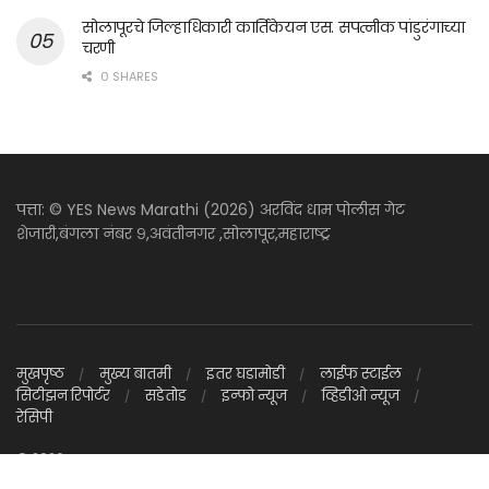
सोलापूरचे जिल्हाधिकारी कार्तिकेयन एस. सपत्नीक पांडुरंगाच्या
चरणी
0 SHARES
पत्ता: © YES News Marathi (2026) अरविंद धाम पोलीस गेट
शेजारी,बंगला नंबर ९,अवंतीनगर ,सोलापूर,महाराष्ट्र
मुखपृष्ठ
मुख्य बातमी
इतर घडामोडी
लाईफ स्टाईल
सिटीझन रिपोर्टर
सडेतोड
इन्फो न्यूज
व्हिडीओ न्यूज
रेसिपी
© 2026