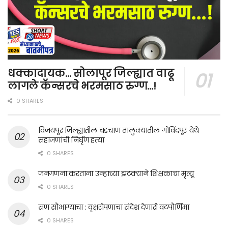
धक्कादायक… सोलापूर जिल्ह्यात वाढू
लागले कॅन्सरचे भरमसाठ रुग्ण…!
0 SHARES
विजयपूर जिल्ह्यातील चडचाण तालुक्यातील गोविंदपूर येथे
सहाजणांची निर्घृण हत्या
0 SHARES
जनगणना करताना उन्हाच्या झटक्याने शिक्षकाचा मृत्यू
0 SHARES
सण सौभाग्याचा : वृक्षरोपणाचा संदेश देणारी वटपौर्णिमा
0 SHARES