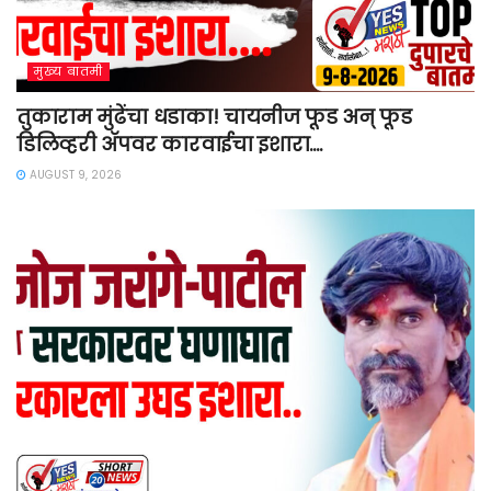
मुख्य बातमी
तुकाराम मुंढेंचा धडाका! चायनीज फूड अन् फूड
डिलिव्हरी ॲपवर कारवाईचा इशारा….
AUGUST 9, 2026