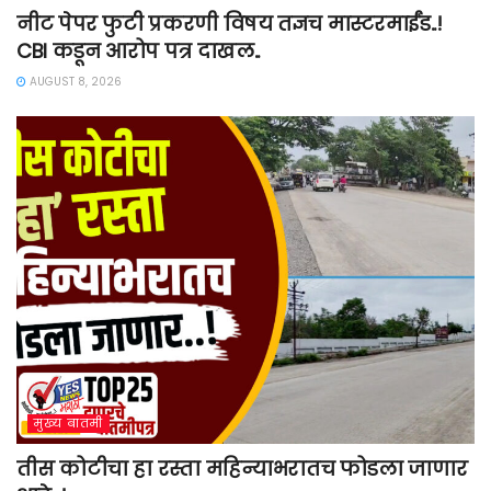
नीट पेपर फुटी प्रकरणी विषय तज्ञच मास्टरमाईंड..!
CBI कडून आरोप पत्र दाखल..
AUGUST 8, 2026
मुख्य बातमी
तीस कोटीचा हा रस्ता महिन्याभरातच फोडला जाणार