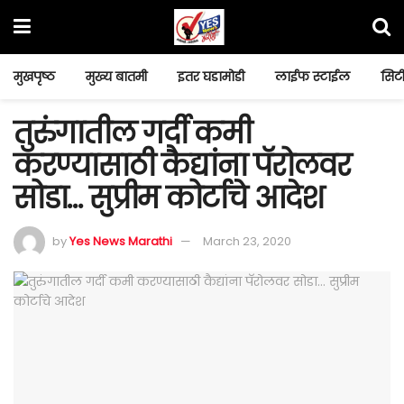
मुखपृष्ठ
मुख्य बातमी
इतर घडामोडी
लाईफ स्टाईल
सिटी
तुरुंगातील गर्दी कमी
करण्यासाठी कैद्यांना पॅरोलवर
सोडा… सुप्रीम कोर्टाचे आदेश
by
Yes News Marathi
March 23, 2020