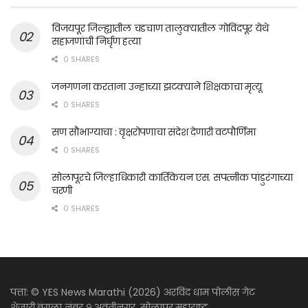
विजयपूर जिल्ह्यातील चडचाण तालुक्यातील गोविंदपूर येथे
सहाजणांची निर्घृण हत्या
0 SHARES
जनगणना करताना उन्हाच्या झटक्याने शिक्षकाचा मृत्यू
0 SHARES
सण सौभाग्याचा : वृक्षरोपणाचा संदेश देणारी वटपौर्णिमा
0 SHARES
सोलापूरचे जिल्हाधिकारी कार्तिकेयन एस. सपत्नीक पांडुरंगाच्या
चरणी
0 SHARES
पत्ता: © YES News Marathi (2026) अरविंद धाम पोलीस गेट
शेजारी,बंगला नंबर ९,अवंतीनगर ,सोलापूर,महाराष्ट्र