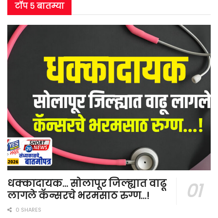
टॉप ५ बातम्या
धक्कादायक… सोलापूर जिल्ह्यात वाढू
लागले कॅन्सरचे भरमसाठ रुग्ण…!
0 SHARES