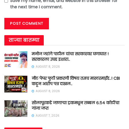
Save my name, email, and website in this browser for
the next time I comment.
ताज्या बातम्या
मनोज जरांगे पाटील यांचा सरकारवर घणाघात !
सरकारला उघड इशारा..
AUGUST 8, 2026
नीट पेपर फुटी प्रकरणी विषय तज्ञच मास्टरमाईंड..! CBI
कडून आरोप पत्र दाखल..
AUGUST 8, 2026
सोलापूरकडे जाणाऱ्या ट्रकमधून तब्बल ६.५४ कोटींचा
गांजा जप्त
AUGUST 7, 2026