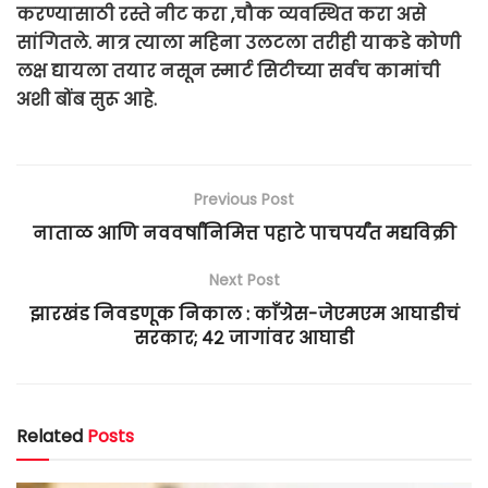
करण्यासाठी रस्ते नीट करा ,चौक व्यवस्थित करा असे
सांगितले. मात्र त्याला महिना उलटला तरीही याकडे कोणी
लक्ष द्यायला तयार नसून स्मार्ट सिटीच्या सर्वच कामांची
अशी बोंब सुरू आहे.
Previous Post
नाताळ आणि नववर्षांनिमित्त पहाटे पाचपर्यंत मद्यविक्री
Next Post
झारखंड निवडणूक निकाल : काँग्रेस-जेएमएम आघाडीचं
सरकार; ४२ जागांवर आघाडी
Related
Posts