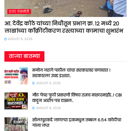
इतर घडामोडी
आ. देवेंद्र कोठे यांच्या निधीतून प्रभाग क्र. १२ मध्ये २०
लाखांच्या काँक्रीटीकरण रस्त्याच्या कामाचा शुभारंभ
AUGUST 6, 2026
ताज्या बातम्या
मनोज जरांगे पाटील यांचा सरकारवर घणाघात !
सरकारला उघड इशारा..
AUGUST 8, 2026
नीट पेपर फुटी प्रकरणी विषय तज्ञच मास्टरमाईंड..! CBI
कडून आरोप पत्र दाखल..
AUGUST 8, 2026
सोलापूरकडे जाणाऱ्या ट्रकमधून तब्बल ६.५४ कोटींचा
गांजा जप्त