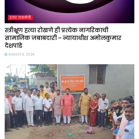
इतर घडामोडी
स्त्रीभ्रूण हत्या रोखणे ही प्रत्येक नागरिकाची
सामाजिक जबाबदारी – न्यायाधीश अमोलकुमार
देशपांडे
AUGUST 6, 2026