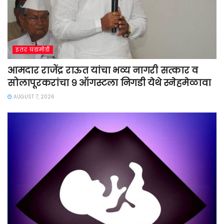
इतर घडामोडी
आमदार राजेंद्र राऊत यांचा भव्य नागरी सत्कार व
सोलापूरकरांचा ९ ऑगस्टला निगडी येथे स्नेहमेळावा
AUGUST 7, 2026