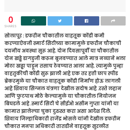
0
SHARES
सोलापूर : डफरीन चौकातील वाहतूक कोंडी कमी
करण्याऐवजी स्मार्ट सिटीच्या कामामुळे डफरीन चौकाची
दयनीय अवस्था सुरू आहे. दोन दिवसापूर्वी या चौकातील
दोन खड्डे डागडुजी करून बुजवण्यात आले मात्र नव्याने भला
मोठा खड्डा पाडून तसाच ठेवण्यात आला आहे. त्यामुळे पुन्हा
वाहतुकीची कोंडी सुरू झाली आहे एक तर हत्ती छाप स्पीड
ब्रेकरमुळे या चौकात वाहतूक कोंडी निर्माण होऊ लागली
आहे शिवाय सिग्नल यंत्रणा देखील सदोष आहे .रस्ते लहान
आणि फुटपाथ मोठे केल्यामुळे या चौकातील नियोजन
बिघडले आहे .स्मार्ट सिटी चे सीईओ असीम गुप्ता यांनी या
कामात झालेल्या चुका दुरुस्त करा असा आदेश दिले.
शिवाय जिल्हाधिकारी राजेंद्र भोसले यांनी देखील डफरीन
चौकात मनपा अधिकारी तातडीने वाहतूक सुरळीत