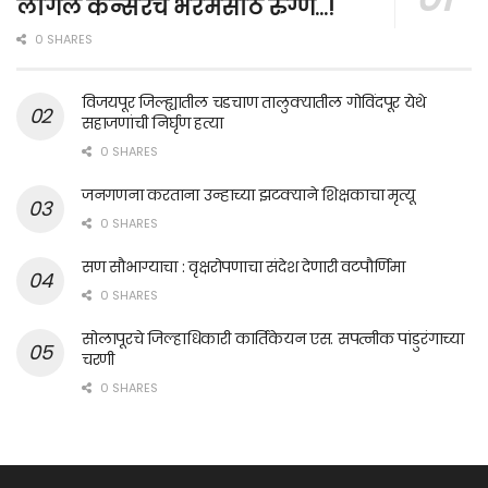
लागले कॅन्सरचे भरमसाठ रुग्ण…!
0 SHARES
विजयपूर जिल्ह्यातील चडचाण तालुक्यातील गोविंदपूर येथे
सहाजणांची निर्घृण हत्या
0 SHARES
जनगणना करताना उन्हाच्या झटक्याने शिक्षकाचा मृत्यू
0 SHARES
सण सौभाग्याचा : वृक्षरोपणाचा संदेश देणारी वटपौर्णिमा
0 SHARES
सोलापूरचे जिल्हाधिकारी कार्तिकेयन एस. सपत्नीक पांडुरंगाच्या
चरणी
0 SHARES