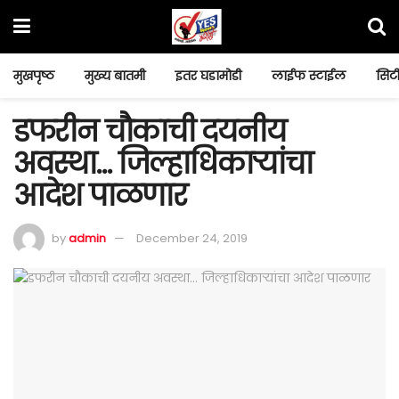
मुखपृष्ठ
मुख्य बातमी
इतर घडामोडी
लाईफ स्टाईल
सिटी
डफरीन चौकाची दयनीय
अवस्था… जिल्हाधिकार्‍यांचा
आदेश पाळणार
by
admin
December 24, 2019