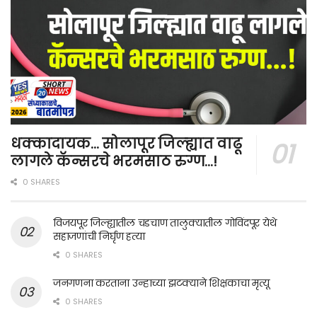
धक्कादायक… सोलापूर जिल्ह्यात वाढू
लागले कॅन्सरचे भरमसाठ रुग्ण…!
0 SHARES
विजयपूर जिल्ह्यातील चडचाण तालुक्यातील गोविंदपूर येथे
सहाजणांची निर्घृण हत्या
0 SHARES
जनगणना करताना उन्हाच्या झटक्याने शिक्षकाचा मृत्यू
0 SHARES