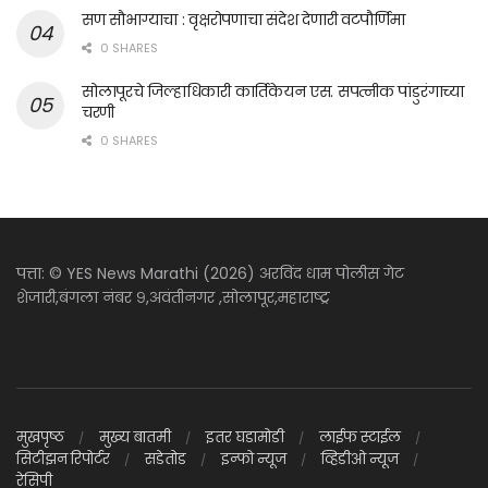
सण सौभाग्याचा : वृक्षरोपणाचा संदेश देणारी वटपौर्णिमा
0 SHARES
सोलापूरचे जिल्हाधिकारी कार्तिकेयन एस. सपत्नीक पांडुरंगाच्या
चरणी
0 SHARES
पत्ता: © YES News Marathi (2026) अरविंद धाम पोलीस गेट
शेजारी,बंगला नंबर ९,अवंतीनगर ,सोलापूर,महाराष्ट्र
मुखपृष्ठ
मुख्य बातमी
इतर घडामोडी
लाईफ स्टाईल
सिटीझन रिपोर्टर
सडेतोड
इन्फो न्यूज
व्हिडीओ न्यूज
रेसिपी