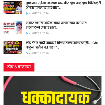
तुकाराम मुंढेंचा धडाका! चायनीज फूड अन् फूड डिलिव्हरी
ॲपवर कारवाईचा इशारा….
AUGUST 9, 2026
मनोज जरांगे पाटील यांचा सरकारवर घणाघात !
सरकारला उघड इशारा..
AUGUST 8, 2026
नीट पेपर फुटी प्रकरणी विषय तज्ञच मास्टरमाईंड..! CBI
कडून आरोप पत्र दाखल..
AUGUST 8, 2026
टॉप ५ बातम्या