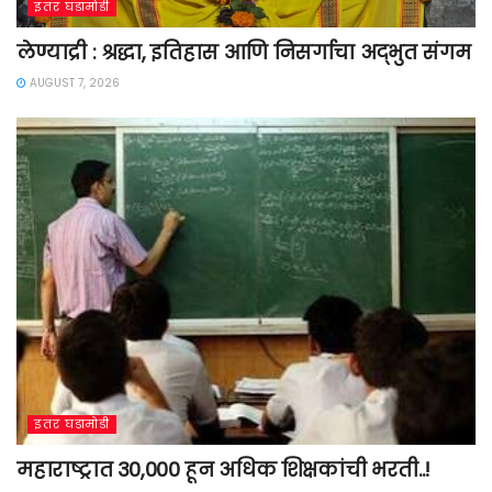
इतर घडामोडी
लेण्याद्री : श्रद्धा, इतिहास आणि निसर्गाचा अद्भुत संगम
AUGUST 7, 2026
इतर घडामोडी
महाराष्ट्रात 30,000 हून अधिक शिक्षकांची भरती..!