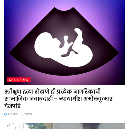
इतर घडामोडी
स्त्रीभ्रूण हत्या रोखणे ही प्रत्येक नागरिकाची
सामाजिक जबाबदारी – न्यायाधीश अमोलकुमार
देशपांडे
AUGUST 6, 2026