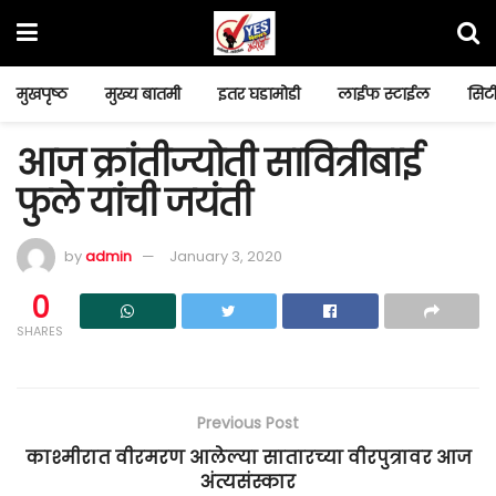
मुखपृष्ठ
मुख्य बातमी
इतर घडामोडी
लाईफ स्टाईल
सिटी
आज क्रांतीज्योती सावित्रीबाई
फुले यांची जयंती
by
admin
January 3, 2020
0
SHARES
Previous Post
काश्मीरात वीरमरण आलेल्या सातारच्या वीरपुत्रावर आज
अंत्यसंस्कार