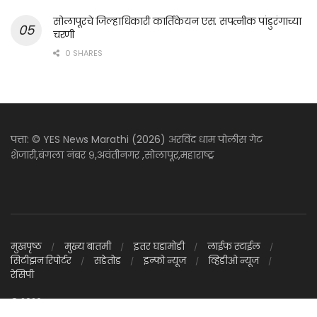
सोलापूरचे जिल्हाधिकारी कार्तिकेयन एस. सपत्नीक पांडुरंगाच्या
चरणी
0 SHARES
पत्ता: © YES News Marathi (2026) अरविंद धाम पोलीस गेट
शेजारी,बंगला नंबर ९,अवंतीनगर ,सोलापूर,महाराष्ट्र
मुखपृष्ठ
मुख्य बातमी
इतर घडामोडी
लाईफ स्टाईल
सिटीझन रिपोर्टर
सडेतोड
इन्फो न्यूज
व्हिडीओ न्यूज
रेसिपी
© 2026