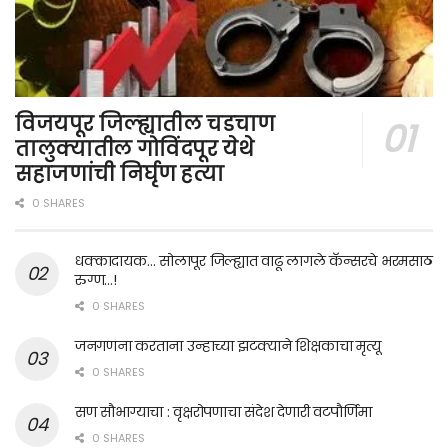
विजयपूर जिल्ह्यातील चडचाण
तालुक्यातील गोविंदपूर येथे
सहाजणांची निर्घृण हत्या
0 SHARES
धक्कादायक… सोलापूर जिल्ह्यात वाढू लागले कॅन्सरचे भरमसाठ
रुग्ण…!
0 SHARES
जनगणना करताना उन्हाच्या झटक्याने शिक्षकाचा मृत्यू
0 SHARES
सण सौभाग्याचा : वृक्षरोपणाचा संदेश देणारी वटपौर्णिमा
0 SHARES