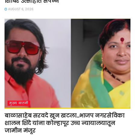
शिबिर उत्साहात संपन्न
AUGUST 6, 2026
मुख्य बातमी
बाळासाहेब सरवदे खून खटला…भाजप नगरसेविका
शालन शिंदे यांना कोल्हापूर उच्च न्यायालयातून
जामीन मंजूर