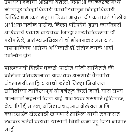
उपाययोजनांचा आढावा घेतला. व्हिडीओ कॅान्फरन्समध्ये
सोलापूर जिल्हाधिकारी कार्यालयातून जिल्हाधिकारी
मिलिंद शंभरकर, महापालिका आयुक्त दीपक तावरे, पोलीस
अधीक्षक मनोज पाटील, जिल्हा परिषदेचे मुख्य कार्यकारी
अधिकारी प्रकाश वायचळ, जिल्हा शल्यचिकित्सक डॉ.
प्रदीप ढेले, आरोग्य अधिकारी डॉ. भीमाशंकर जमादार,
महापालिका आरोग्य अधिकारी डॉ. संतोष नवले आदी
उपस्थित होते.
पालकमंत्री दिलीप वळसे-पाटील यांनी सांगितले की
कोरोना प्रतिबंधासाठी आवश्यक असणारी वैद्यकीय
यंत्रसामग्री, साहित्य याची खरेदी जिल्हा नियोजन
समितीच्या नाविन्यपूर्ण योजनेतून केली जावी. यास राज्य
शासनाने सहमती दिली आहे. आवश्यक असणारे व्हेंटिलेटर,
बेड, पीपीई, मास्क, सॅनिटायझर, आयसोलेशन आणि
क्वारंटाईन सेलसाठी लागणारे साहित्य याची लवकरात
लवकर खरेदी करावी. यासाठी निधी कमी पडू दिला जाणार
नाही.