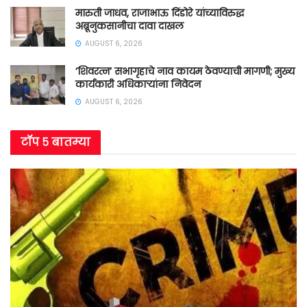
मारुती जाधव, राजाभाऊ दिंडोरे यांच्याविरुद्ध
अब्रूनुकसानीचा दावा दाखल
AUGUST 6, 2026
‘शिवरत्न’ सभागृहाचे नाव कायम ठेवण्याची मागणी; मुख्य
कार्यकारी अधिकाऱ्यांना निवेदन
AUGUST 6, 2026
टॉप ५ बातम्या