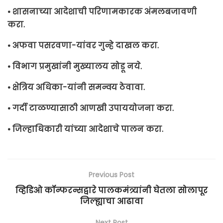
• शासनाच्या आदेशाची परिणामकारक अंमलबजावणी
करा.
• अफवा पसरवणा-यांवर गुन्हे दाखल करा.
• विभाग प्रमुखांनी मुख्यालय सोडू नये.
• क्षेत्रिय अधिका-यांनी समन्वय ठेवावा.
• गर्दी टाळण्यासाठी आणखी उपाययोजना करा.
• जिल्हाधिकारी यांच्या आदेशाचे पालन करा.
Previous Post
व्हिडिओ कॉन्फरन्सद्वारे पालकमंत्र्यांनी घेतला सोलापूर
जिल्ह्याचा आढावा
Next Post