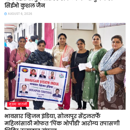
सिईओ कुशल जैन
AUGUST 6, 2026
मुख्य बातमी
भावसार व्हिजन इंडिया, सोलापूर सेंट्रलतर्फे
महिलांसाठी मोफत ‘पिंक ओपीडी’ आरोग्य तपासणी