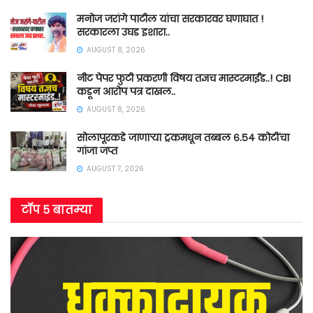
मनोज जरांगे पाटील यांचा सरकारवर घणाघात !
सरकारला उघड इशारा..
AUGUST 8, 2026
नीट पेपर फुटी प्रकरणी विषय तज्ञच मास्टरमाईंड..! CBI
कडून आरोप पत्र दाखल..
AUGUST 8, 2026
सोलापूरकडे जाणाऱ्या ट्रकमधून तब्बल ६.५४ कोटींचा
गांजा जप्त
AUGUST 7, 2026
टॉप ५ बातम्या