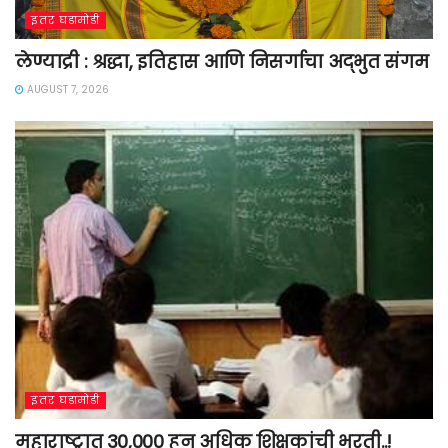
इतर घडामोडी
लेण्याद्री : श्रद्धा, इतिहास आणि निसर्गाचा अद्भुत संगम
AUGUST 7, 2026
इतर घडामोडी
महाराष्ट्रात 30,000 हून अधिक शिक्षकांची भरती..!