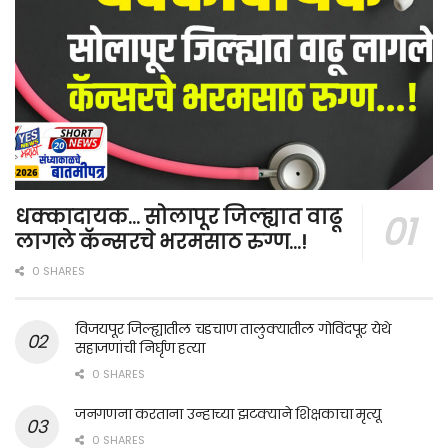
धक्कादायक… सोलापूर जिल्ह्यात वाढू
लागले कॅन्सरचे भरमसाठ रुग्ण…!
0 SHARES
विजयपूर जिल्ह्यातील चडचाण तालुक्यातील गोविंदपूर येथे
सहाजणांची निर्घृण हत्या
0 SHARES
जनगणना करताना उन्हाच्या झटक्याने शिक्षकाचा मृत्यू
0 SHARES