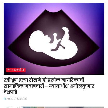
इतर घडामोडी
स्त्रीभ्रूण हत्या रोखणे ही प्रत्येक नागरिकाची
सामाजिक जबाबदारी – न्यायाधीश अमोलकुमार
देशपांडे
AUGUST 6, 2026