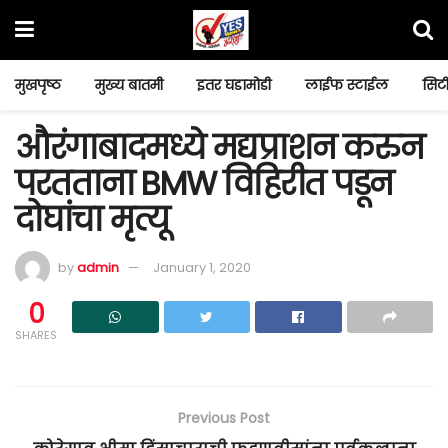
मुखपृष्ठ
मुख्य बातमी
इतर घडामोडी
लाईफ स्टाईल
सिटी
औरंगाबादमध्ये मद्यप्राशन करुन
परतताना BMW विहिरीत पडून
दोघांचा मृत्यू
by
admin
January 1, 2020
0
SHARES
Previous Post