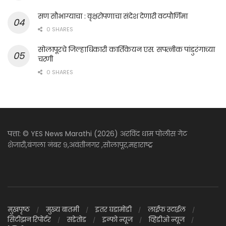
सण सौभाग्याचा : वृक्षरोपणाचा संदेश देणारी वटपौर्णिमा
0 SHARES
सोलापूरचे जिल्हाधिकारी कार्तिकेयन एस. सपत्नीक पांडुरंगाच्या
चरणी
0 SHARES
पत्ता: © YES News Marathi (2026) अरविंद धाम पोलीस गेट
शेजारी,बंगला नंबर ९,अवंतीनगर ,सोलापूर,महाराष्ट्र
मुखपृष्ठ
मुख्य बातमी
इतर घडामोडी
लाईफ स्टाईल
सिटीझन रिपोर्टर
सडेतोड
इन्फो न्यूज
व्हिडीओ न्यूज