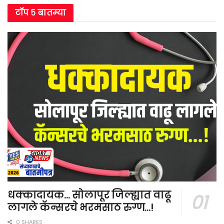
टॉप ५ बातम्या
धक्कादायक… सोलापूर जिल्ह्यात वाढू
लागले कॅन्सरचे भरमसाठ रुग्ण…!
0 SHARES