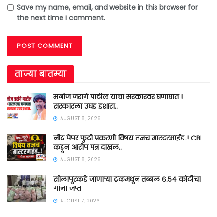
Save my name, email, and website in this browser for
the next time I comment.
ताज्या बातम्या
मनोज जरांगे पाटील यांचा सरकारवर घणाघात !
सरकारला उघड इशारा..
AUGUST 8, 2026
नीट पेपर फुटी प्रकरणी विषय तज्ञच मास्टरमाईंड..! CBI
कडून आरोप पत्र दाखल..
AUGUST 8, 2026
सोलापूरकडे जाणाऱ्या ट्रकमधून तब्बल ६.५४ कोटींचा
गांजा जप्त
AUGUST 7, 2026