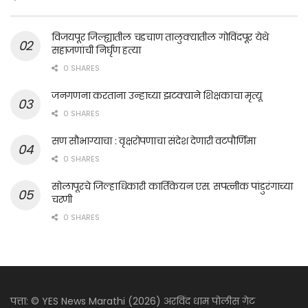
विजयपूर जिल्ह्यातील चडचाण तालुक्यातील गोविंदपूर येथे
सहाजणांची निर्घृण हत्या
0 SHARES
जनगणना करताना उन्हाच्या झटक्याने शिक्षकाचा मृत्यू
0 SHARES
सण सौभाग्याचा : वृक्षरोपणाचा संदेश देणारी वटपौर्णिमा
0 SHARES
सोलापूरचे जिल्हाधिकारी कार्तिकेयन एस. सपत्नीक पांडुरंगाच्या
चरणी
0 SHARES
पत्ता: © YES News Marathi (2026) अरविंद धाम पोलीस गेट