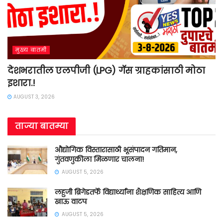
मुख्य बातमी
देशभरातील एलपीजी (LPG) गॅस ग्राहकांसाठी मोठा
इशारा.!
AUGUST 3, 2026
ताज्या बातम्या
औद्योगिक विस्तारासाठी भूसंपादन गतिमान,
गुंतवणुकीला मिळणार चालना!
AUGUST 5, 2026
लहुजी ब्रिगेडतर्फे विद्यार्थ्यांना शैक्षणिक साहित्य आणि
खाऊ वाटप
AUGUST 5, 2026