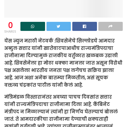
0
SHARES
येस न्युज मराठी नेटवर्क :शिवसेनेचे सिल्लोडचे आमदार
अब्दुल सत्तार यांनी खातेवाटपाआधीच राज्यमंत्रिपदाचा
राजीनामा दिल्यामुळं राजकीय वर्तुळात खळबळ उडाली
आहे. शिवसेनेला हा मोठा धक्का मानला जात असून विरोधी
पक्ष असलेला भारतीय जनता पक्ष लगेचच सक्रिय झाला
आहे. आज अशा अनेक बातम्या मिळतील, असं सूचक
वक्तव्य चंद्रकांत पाटील यांनी केलं आहे.
मंत्रिमंडळ विस्तारानंतर अवघ्या पाचच दिवसांत सत्तार
यांनी राज्यमंत्रिपदाचा राजीनामा दिला आहे. कॅबिनेट
मंत्रीपद न मिळाल्यानं त्यांनी हा निर्णय घेतल्याचं बोललं
जातं. ते आमदारकीचा राजीनामा देण्याची शक्यताही
सूत्रांनी वर्तवली आहे. त्यांच्या राजीनाम्यानंतर भाजपनं