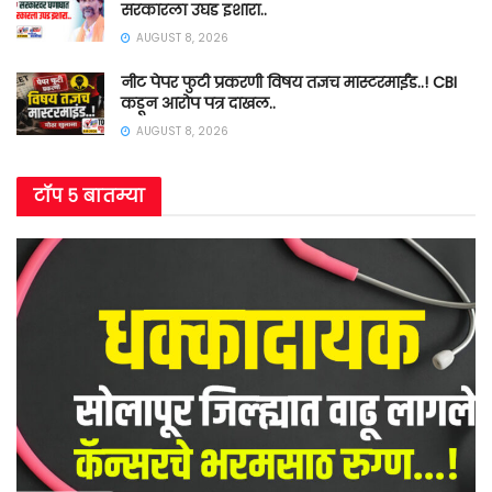
सरकारला उघड इशारा..
AUGUST 8, 2026
नीट पेपर फुटी प्रकरणी विषय तज्ञच मास्टरमाईंड..! CBI
कडून आरोप पत्र दाखल..
AUGUST 8, 2026
टॉप ५ बातम्या