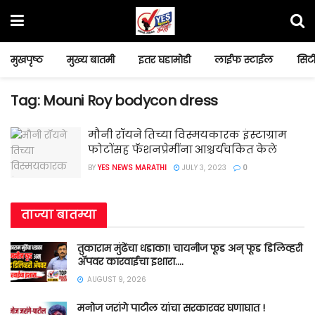
मुखपृष्ठ
मुख्य बातमी
इतर घडामोडी
लाईफ स्टाईल
सिटी
Tag:
Mouni Roy bodycon dress
मौनी रॉयने तिच्या विस्मयकारक इंस्टाग्राम
फोटोंसह फॅशनप्रेमींना आश्चर्यचकित केले
BY
YES NEWS MARATHI
JULY 3, 2023
0
ताज्या बातम्या
तुकाराम मुंढेंचा धडाका! चायनीज फूड अन् फूड डिलिव्हरी
ॲपवर कारवाईचा इशारा….
AUGUST 9, 2026
मनोज जरांगे पाटील यांचा सरकारवर घणाघात !