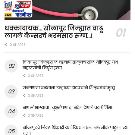
धक्कादायक… सोलापूर जिल्ह्यात वाढू
लागले कॅन्सरचे भरमसाठ रुग्ण…!
0 SHARES
विजयपूर जिल्ह्यातील चडचाण तालुक्यातील गोविंदपूर येथे
सहाजणांची निर्घृण हत्या
0 SHARES
जनगणना करताना उन्हाच्या झटक्याने शिक्षकाचा मृत्यू
0 SHARES
सण सौभाग्याचा : वृक्षरोपणाचा संदेश देणारी वटपौर्णिमा
0 SHARES
सोलापूरचे जिल्हाधिकारी कार्तिकेयन एस. सपत्नीक पांडुरंगाच्या
चरणी