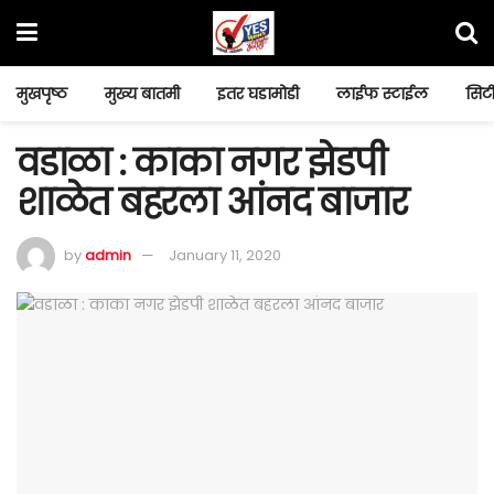
मुखपृष्ठ
मुख्य बातमी
इतर घडामोडी
लाईफ स्टाईल
सिटी
वडाळा : काका नगर झेडपी
शाळेत बहरला आंनद बाजार
by
admin
January 11, 2020