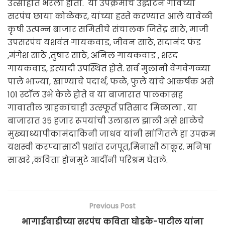
उत्साहात भरला होता. या उपक्रमाचे उद्घाटन गावच्या
सरपंच छाया कोळेकर, यांच्या हस्ते करण्यात आले यावेळी
कृषी उत्पन्न बाजार समितीचे संचालक जितेंद्र साठे, माजी
उपसरपंच यशवंत गायकवाड, जीवन साठे, सदानंद फंड
,मंगेश साठे ,तुषार साठे, अनिल गायकवाड , शरद
गायकवाड, इत्यादी उपस्थित होते. सर्व मुलांनी वेगवेगळ्या
पाले भाज्या, खाण्याचे पदार्थ, फळे, फुले यांचे आकर्षक असे
१०१ स्टॉल उभे केले होते व या बाजारात पालकासह
गावातील ग्राहकांचाही उत्स्फूर्त प्रतिसाद मिळाला . या
बाजारात ३५ हजार रूपयांची उलाढाल झाली असे शाळेचे
मुख्याध्यापीकामंदाकिनी जाधव यांनी सांगितले हा उपक्रम
यशस्वी करण्यासाठी प्रशांत रजपूत,मिनाक्षी ठाकूर. मनिषा
साखरे ,कविता होनमुटे आदींनी परिश्रम घेतले.
Previous Post
भागाईवाडीच्या सरपंच कविता घोडके-पाटील यांना