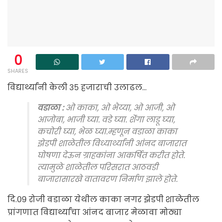
0
SHARES
विद्यार्थ्यांनी केली ३५ हजाराची उलाढल…
वडाळा :
ओ काका, ओ भैय्या, ओ आजी, ओ
आजोबा, भाजी घ्या. वडे घ्या. शेंंगा लाडू घ्या,
कचोरी घ्या, भेळ घ्या.म्हणून वडाळा काका
झेडपी शाळेतील विध्यार्थ्यांनी आंंनद बाजारात
घोषणा देऊन ग्राहकांना आकर्षित करीत होते.
त्यामुळे शाळेतील परिसरात आठवडी
बाजारासारखे वातावरण निर्माण झाले होते.
दि.०९ रोजी वडाळा येथील काका नगर झेडपी शाळेतील
प्रांगणात विद्यार्थ्यांचा आंनद बाजार मेळावा मोठ्या