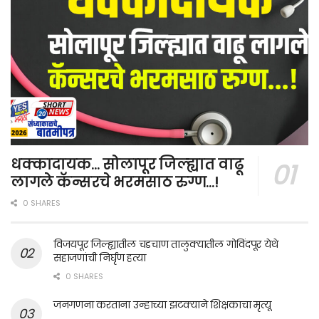
धक्कादायक… सोलापूर जिल्ह्यात वाढू
लागले कॅन्सरचे भरमसाठ रुग्ण…!
0 SHARES
विजयपूर जिल्ह्यातील चडचाण तालुक्यातील गोविंदपूर येथे
सहाजणांची निर्घृण हत्या
0 SHARES
जनगणना करताना उन्हाच्या झटक्याने शिक्षकाचा मृत्यू