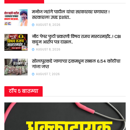
मनोज जरांगे पाटील यांचा सरकारवर घणाघात !
सरकारला उघड इशारा..
AUGUST 8, 2026
नीट पेपर फुटी प्रकरणी विषय तज्ञच मास्टरमाईंड..! CBI
कडून आरोप पत्र दाखल..
AUGUST 8, 2026
सोलापूरकडे जाणाऱ्या ट्रकमधून तब्बल ६.५४ कोटींचा
गांजा जप्त
AUGUST 7, 2026
टॉप ५ बातम्या