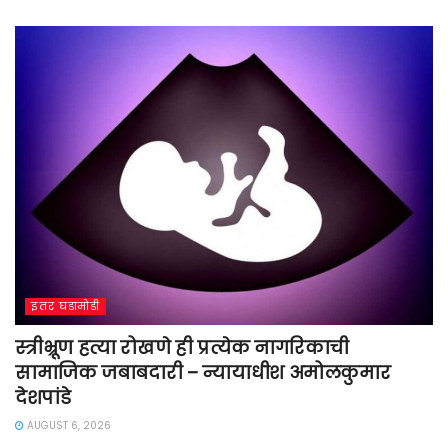
इतर घडामोडी
स्त्रीभ्रूण हत्या रोखणे ही प्रत्येक नागरिकाची
सामाजिक जबाबदारी – न्यायाधीश अमोलकुमार
देशपांडे
AUGUST 6, 2026