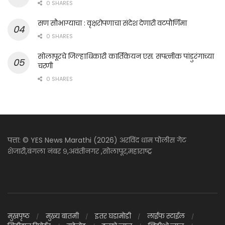
0 SHARES
सण सौभाग्याचा : वृक्षरोपणाचा संदेश देणारी वटपौर्णिमा
0 SHARES
सोलापूरचे जिल्हाधिकारी कार्तिकेयन एस. सपत्नीक पांडुरंगाच्या
चरणी
0 SHARES
पत्ता: © YES News Marathi (2026) अरविंद धाम पोलीस गेट
शेजारी,बंगला नंबर ९,अवंतीनगर ,सोलापूर,महाराष्ट्र
मुखपृष्ठ
मुख्य बातमी
इतर घडामोडी
लाईफ स्टाईल