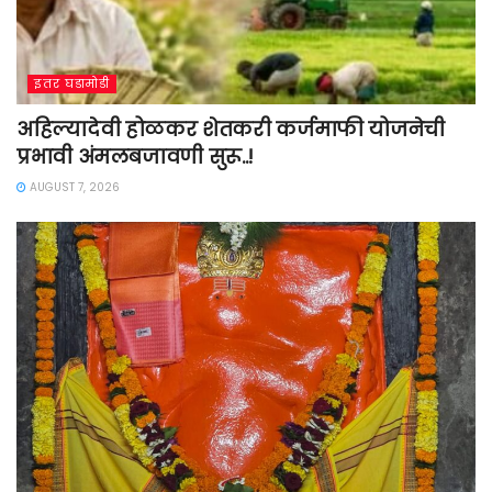
इतर घडामोडी
अहिल्यादेवी होळकर शेतकरी कर्जमाफी योजनेची
प्रभावी अंमलबजावणी सुरू..!
AUGUST 7, 2026