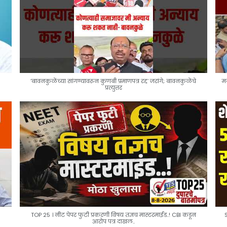
‘बावनकुळेंच्या सांगण्यावरून कुणबी प्रमाणपत्र रद्द’ जरांगे; बावनकुळेंचे
म
प्रत्युत्तर
TOP 25 । नीट पेपर फुटी प्रकरणी विषय तज्ञच मास्टरमाईंड..! CBI कडून
आरोप पत्र दाखल..