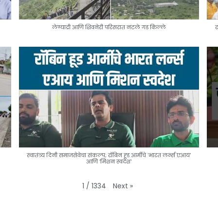
लेण्याद्री आणि शिवनेरी परिसरात नटले गड किल्ले
र
स्वातंत्र्य दिनी समाजसेवेचा संकल्प; रॉबिन हूड आर्मीचे 'भारत लर्न्स एआय'
आणि 'मिशन स्वदेश'
Next
»
1
/
1334