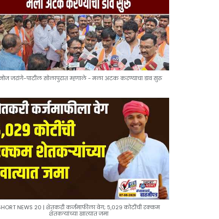
नोज जरांगे-पाटील सोलापुरात म्हणाले - मला अटक करण्याचा डाव सुरू
SHORT NEWS 20 | शेतकरी कर्जमाफीला वेग; ५,०२९ कोटींची रक्कम
शेतकऱ्यांच्या खात्यात जमा