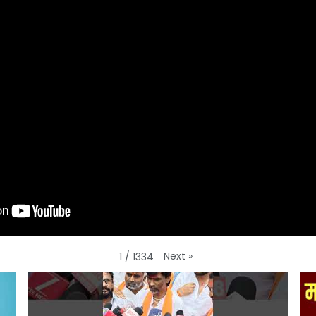
Next
»
1
/
1334