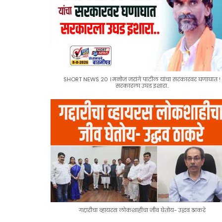
SHORT NEWS 20 । मनोज जरांगे पाटील यांचा सरकारवर घणाघात !
सरकारला उघड इशारा..
गद्दारीचा व्हायरस लोकशाहीचा जीव घेतोय- उद्धव ठाकरे