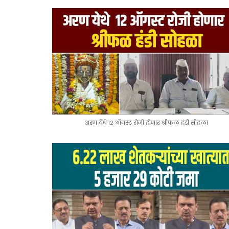
अरण येथे १२ ऑगस्ट रोजी होणार श्रीफळ हंडी सोहळा