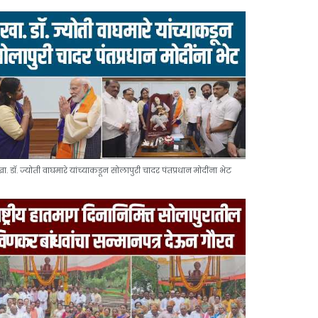
खा. डॉ. ज्योती वाघमारे यांच्याकडून सोलापुरी चादर पंतप्रधान मोदींना भेट