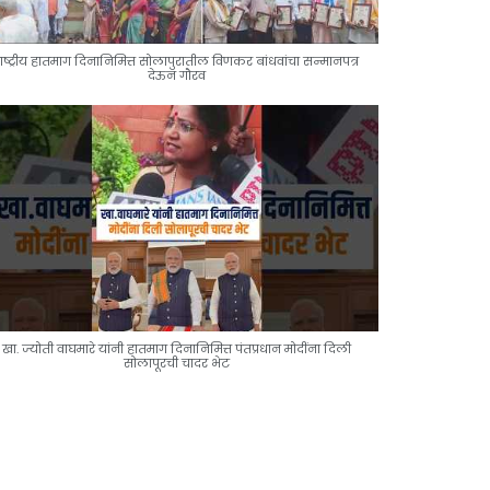
ाष्ट्रीय हातमाग दिनानिमित्त सोलापुरातील विणकर बांधवांचा सन्मानपत्र
देऊन गौरव
खा. ज्योती वाघमारे यांनी हातमाग दिनानिमित्त पंतप्रधान मोदींना दिली
सोलापूरची चादर भेट